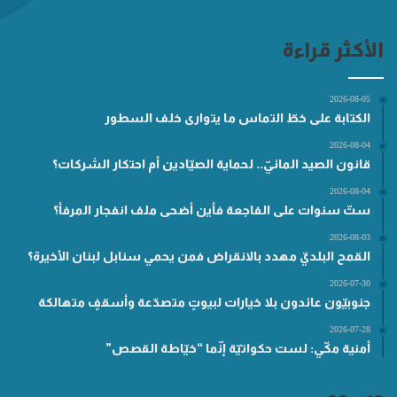
الأكثر قراءة
2026-08-05
الكتابة على خطّ التماس ما يتوارى خلف السطور
2026-08-04
قانون الصيد المائيّ.. لحماية الصيّادين أم احتكار الشركات؟
2026-08-04
ستّ سنوات على الفاجعة فأين أضحى ملف انفجار المرفأ؟
2026-08-03
القمح البلديّ مهدد بالانقراض فمن يحمي سنابل لبنان الأخيرة؟
2026-07-30
جنوبيّون عائدون بلا خيارات لبيوتٍ متصدّعة وأسقفٍ متهالكة
2026-07-28
أمنية مكّي: لست حكواتيّة إنّما “خيّاطة القصص”