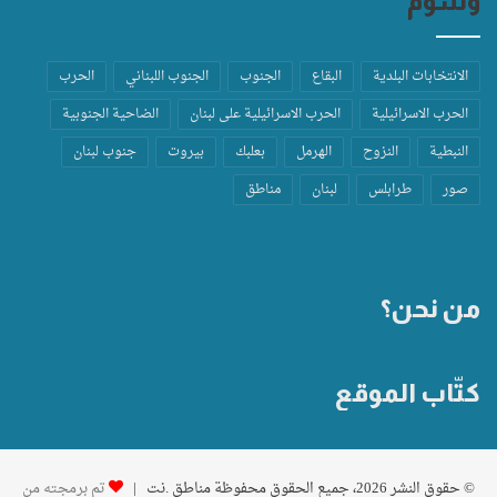
وسوم
الانتخابات البلدية
البقاع
الجنوب
الجنوب اللبناني
الحرب
الحرب الاسرائيلية
الحرب الاسرائيلية على لبنان
الضاحية الجنوبية
النبطية
النزوح
الهرمل
بعلبك
بيروت
جنوب لبنان
صور
طرابلس
لبنان
مناطق
من نحن؟
كتّاب الموقع
© حقوق النشر 2026، جميع الحقوق محفوظة مناطق .نت |
تم برمجته من