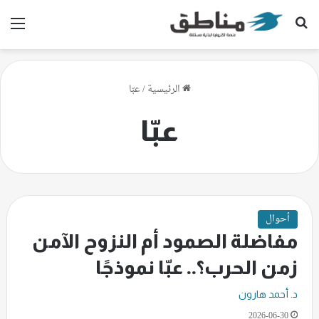
بحث عن
الق
الرئيسية
/
عبّا
عبّا
أحوال
مفاضلة الصمود أم النزوح الآمن
زمن الحرب؟.. عبّا نموذجًا
د. أحمد هارون
2026-06-30