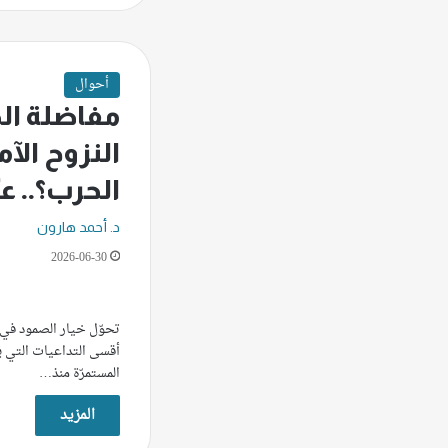
أحوال
مفاضلة ال
النزوح الآ
الحرب؟.. عبّ
د. أحمد هارون
2026-06-30
تحوّل خيار الصمود في ال
أقسى التداعيات التي يو
المستمرّة منذ…
المزيد