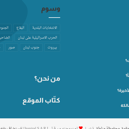
وسوم
الانتخابات البلدية
البقاع
الجنو
الحرب الاسرائيلية على لبنان
الضاحية
بيروت
جنوب لبنان
صور
ط
ت؟
؟
من نحن؟
أخيرة؟
كتّاب الموقع
الكة
تم برمجته من قِبل Inspiral S.A.R.L
| مُستضاف بفخ