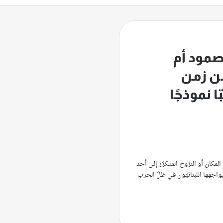
صمود أم
من زمن
ا نموذجًا
مكان أو النزوح المتكرّر إلى أحد
اجهها اللبنانيّون في ظلّ الحرب