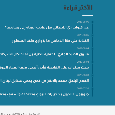
الأكثر قراءة
2026-08-06
عن قنوات ريّ الليطاني هل عادت المياه إلى مجاريها؟
2026-08-05
الكتابة على خطّ التماس ما يتوارى خلف السطور
2026-08-04
قانون الصيد المائيّ.. لحماية الصيّادين أم احتكار الشركا
2026-08-04
ستّ سنوات على الفاجعة فأين أضحى ملف انفجار المرفأ
2026-08-03
القمح البلديّ مهدد بالانقراض فمن يحمي سنابل لبنان ال
2026-07-30
جنوبيّون عائدون بلا خيارات لبيوتٍ متصدّعة وأسقفٍ مته
© حقوق النشر 2026، جميع الحقوق محفوظة مناطق .نت |