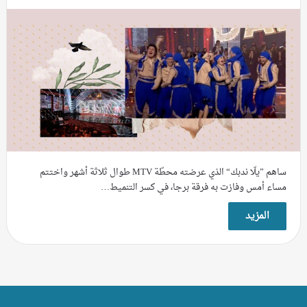
ساهم ”يلّا ندبك“ الذي عرضته محطّة MTV طوال ثلاثة أشهر واختتم
مساء أمس وفازت به فرقة برجا، في كسر التنميط…
المزيد