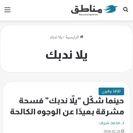
بحث عن
الق
الرئيسية
/
يلا ندبك
يلا ندبك
ثقافة وفنون
حينما شكّل “يلاّ ندبك” فسحة
مشرقة بعيدًا عن الوجوه الكالحة
د. محمد شرف
2026-02-26