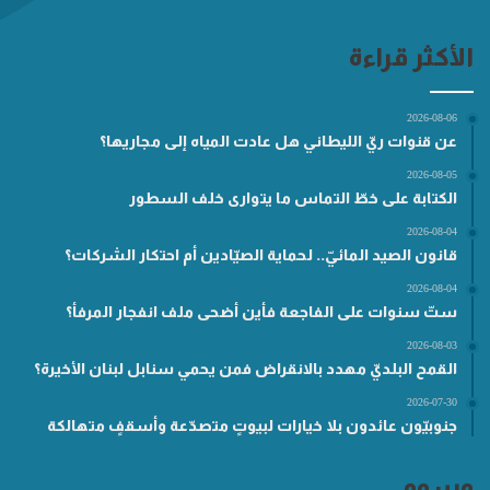
الأكثر قراءة
2026-08-06
عن قنوات ريّ الليطاني هل عادت المياه إلى مجاريها؟
2026-08-05
الكتابة على خطّ التماس ما يتوارى خلف السطور
2026-08-04
قانون الصيد المائيّ.. لحماية الصيّادين أم احتكار الشركات؟
2026-08-04
ستّ سنوات على الفاجعة فأين أضحى ملف انفجار المرفأ؟
2026-08-03
القمح البلديّ مهدد بالانقراض فمن يحمي سنابل لبنان الأخيرة؟
2026-07-30
جنوبيّون عائدون بلا خيارات لبيوتٍ متصدّعة وأسقفٍ متهالكة
وسوم