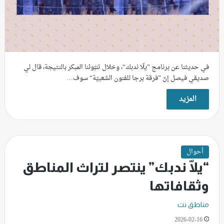
في حديثنا عن برنامج ”يلّا ندبك“، وخلال تنبّوئنا المبكر بالنتيجة، قال لي
صديقي فيصل إنّ ”فرقة برجا للفنون الشعبيّة“ سوف…
المزيد
أحوال
“يلّا ندبك” ينتصر لتراث المناطق
وثقافاتها
مناطق نت
2026-02-16