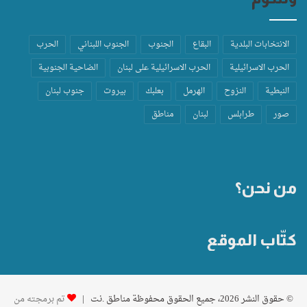
الانتخابات البلدية
البقاع
الجنوب
الجنوب اللبناني
الحرب
الحرب الاسرائيلية
الحرب الاسرائيلية على لبنان
الضاحية الجنوبية
النبطية
النزوح
الهرمل
بعلبك
بيروت
جنوب لبنان
صور
طرابلس
لبنان
مناطق
من نحن؟
كتّاب الموقع
© حقوق النشر 2026، جميع الحقوق محفوظة مناطق .نت |
تم برمجته من