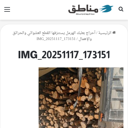
بحث عن
الق
الرئيسية
/
أحراج بعلبك الهرمل يستنزفها القطع العشوائي والحرائق
والإهمال
/
IMG_20251117_173151
IMG_20251117_173151