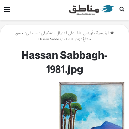
بحث عن
الق
الرئيسية
/
أربعون عامًا على اغتيال التشكيليّ "النبطانيّ" حسن
صبّاغ
/
Hassan Sabbagh- 1981.jpg
Hassan Sabbagh-
1981.jpg