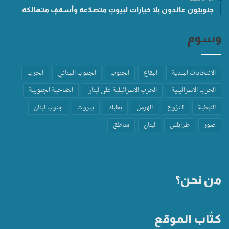
جنوبيّون عائدون بلا خيارات لبيوتٍ متصدّعة وأسقفٍ متهالكة
وسوم
الانتخابات البلدية
البقاع
الجنوب
الجنوب اللبناني
الحرب
الحرب الاسرائيلية
الحرب الاسرائيلية على لبنان
الضاحية الجنوبية
النبطية
النزوح
الهرمل
بعلبك
بيروت
جنوب لبنان
صور
طرابلس
لبنان
مناطق
من نحن؟
كتّاب الموقع