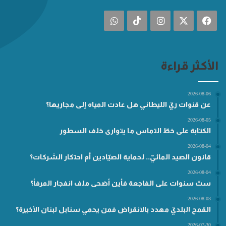
فيسبوك
‫X
انستقرام
‫TikTok
واتساب
الأكثر قراءة
2026-08-06
عن قنوات ريّ الليطاني هل عادت المياه إلى مجاريها؟
2026-08-05
الكتابة على خطّ التماس ما يتوارى خلف السطور
2026-08-04
قانون الصيد المائيّ.. لحماية الصيّادين أم احتكار الشركات؟
2026-08-04
ستّ سنوات على الفاجعة فأين أضحى ملف انفجار المرفأ؟
2026-08-03
القمح البلديّ مهدد بالانقراض فمن يحمي سنابل لبنان الأخيرة؟
2026-07-30