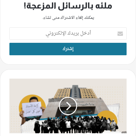
ملئه بالرسائل المزعجة!
يمكنك إلغاء الاشتراك متى تشاء.
أدخل
بريدك
الإلكتروني
متعاقدو
"المهنيّ"
لم
يقبضوا
بدلات
أتعابهم
ويلوّحون
بالإضراب