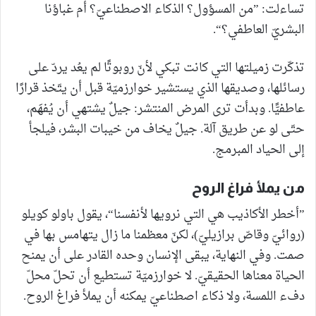
تساءلت: ”من المسؤول؟ الذكاء الاصطناعيّ؟ أم غباؤنا
البشريّ العاطفي؟“.
تذكّرت زميلتها التي كانت تبكي لأنّ روبوتًا لم يعُد يردّ على
رسائلها، وصديقها الذي يستشير خوارزميّة قبل أن يتّخذ قرارًا
عاطفيًّا. وبدأت ترى المرض المنتشر: جيلٌ يشتهي أن يُفهَم،
حتّى لو عن طريق آلة. جيلٌ يخاف من خيبات البشر، فيلجأ
إلى الحياد المبرمج.
من يملأ فراغ الروح
”أخطر الأكاذيب هي التي نرويها لأنفسنا“، يقول باولو كويلو
(روائيّ وقاصّ برازيليّ)، لكنّ معظمنا ما زال يتهامس بها في
صمت. وفي النهاية، يبقى الإنسان وحده القادر على أن يمنح
الحياة معناها الحقيقيّ. لا خوارزميّة تستطيع أن تحلّ محلّ
دفء اللمسة، ولا ذكاء اصطناعيّ يمكنه أن يملأ فراغ الروح.