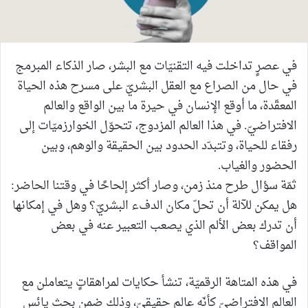
في عصرٍ تداخلت فيه التقنيّات مع البشر، صار الذكاء المبرمج
في حال من الصراع مع العقل البشريّ على مسرح هذه الحياة
المعقّدة، ما أوقع الإنسان في حيرة ما بين الواقع والعالم
الافتراضيّ. في هذا العالم المزدوج، تتحوّل الخوارزميّات إلى
رفقاء للحياة، وتتبدّد الحدود بين الحقيقة والوهم، وبين
الحضور والغياب.
ثمّة سؤال طرح منذ زمن، وصار أكثر إلحاحًا في وقتنا الحاضر:
هل يمكن للآلة أن تحلّ مكان الدفء البشريّ؟ وهل في إمكانها
أن تدرك بعض الألم الذي يصعب التعبير عنه في بعض
المواقف؟
في هذه المتاهة الرقميّة، تنشأ حكايات لمراهقاتٍ يتعاملن مع
العالم الافتراضيّ كأنّه عالم حقيقيّ، وذلك ضمن بحث يائس