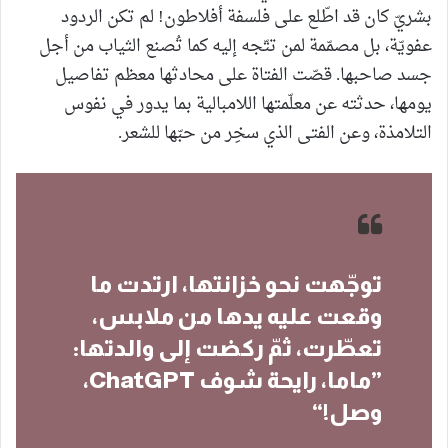
بشريّ كان قد اطّلع على فلسفة أفلاطون! لم تكن الردود
عفويّة، بل مصمّمة لمن تتّجه إليه كما تُصنع الثياب من أجل
جسد صاحبها. قصّت الفتاة على محادثها معظم تفاصيل
يومها، حدثته عن معلّمتها اللامبالية بما يدور في نفوس
التلامذة، وعن الفتى الذي سخِر من حبّها للشعر.
توجّهت نحو خزانتها، ارتدت ما
وقعت عليه يدها من ملابس،
تعطّرت، ثمّ ركضت إلى والدتها:
”ماما، رايحة شوف ChatGPT،
وصل!“