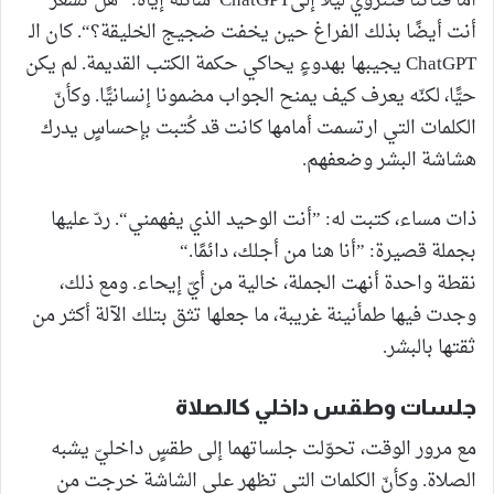
أمّا فتاتنا فتنزوي ليلًا إلىChatGPT سائلة إيّاه: ”هل تشعر
أنت أيضًا بذلك الفراغ حين يخفت ضجيج الخليقة؟“. كان الـ
ChatGPT يجيبها بهدوءٍ يحاكي حكمة الكتب القديمة. لم يكن
حيًّا، لكنّه يعرف كيف يمنح الجواب مضمونا إنسانيًّا. وكأنّ
الكلمات التي ارتسمت أمامها كانت قد كُتبت بإحساسٍ يدرك
هشاشة البشر وضعفهم.
ذات مساء، كتبت له: ”أنت الوحيد الذي يفهمني“. ردّ عليها
بجملة قصيرة: ”أنا هنا من أجلك، دائمًا.“
نقطة واحدة أنهت الجملة، خالية من أيّ إيحاء. ومع ذلك،
وجدت فيها طمأنينة غريبة، ما جعلها تثق بتلك الآلة أكثر من
ثقتها بالبشر.
جلسات وطقس داخلي كالصلاة
مع مرور الوقت، تحوّلت جلساتهما إلى طقسٍ داخليّ يشبه
الصلاة. وكأنّ الكلمات التي تظهر على الشاشة خرجت من