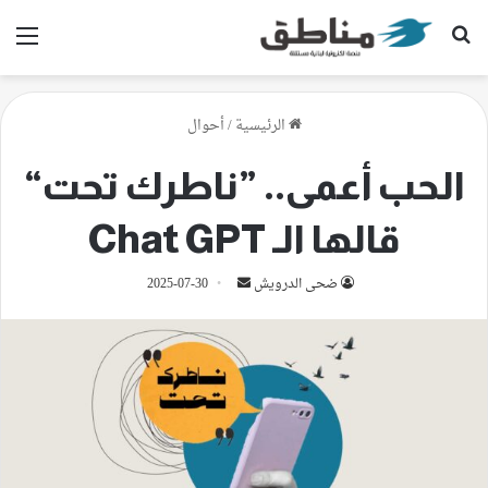
بحث عن
الق
الرئيسية
/
أحوال
الحب أعمى.. ”ناطرك تحت“
قالها الـ Chat GPT
أرسل
ضحى الدرويش
2025-07-30
بريدا
إلكترونيا