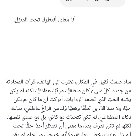
ساد صمتٌ ثقيل في المكان، نظرت إلى الهاتف، قرأت المحادثة
من جديد. كلّ شيء كان منطقيًّا، مرتّبًا، عقلانيًّا، لكنّه لم يكن
يشبه الحبّ الذي تصفه الروايات. أدركت أنّ ما كان لم يكن
حبًّا، ولا صداقة، بل تعلّقًا وهميًّا وُلد من فراغٍ عاطفيّ، صاغه
ذكاء اصطناعيّ. لم تكن تتحدّث مع كائن، بل مع صدى نفسها.
لكنّها لم تكن تعرف بعد، ما معنى أن تنتظر أحدًا حقًّا تحت
المنزل. عادت بخطى بطيئة، وكأنّها خرجت من حلمٍ لم يعُد