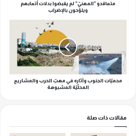
متعاقدو "المهنيّ" لم يقبضوا بدلات أتعابهم
ويلوّحون بالإضراب
محميّات
الجنوب
وآثاره
في
مهبّ
الحرب
والمشاريع
المحلّيّة
المشبوهة
محميّات الجنوب وآثاره في مهبّ الحرب والمشاريع
المحلّيّة المشبوهة
مقالات ذات صلة