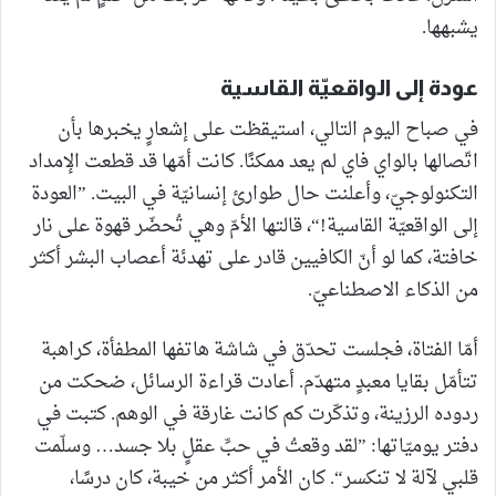
يشبهها.
عودة إلى الواقعيّة القاسية
في صباح اليوم التالي، استيقظت على إشعارٍ يخبرها بأن
اتّصالها بالواي فاي لم يعد ممكنًا. كانت أمّها قد قطعت الإمداد
التكنولوجيّ، وأعلنت حال طوارئ إنسانيّة في البيت. ”العودة
إلى الواقعيّة القاسية!“، قالتها الأمّ وهي تُحضّر قهوة على نار
خافتة، كما لو أنّ الكافيين قادر على تهدئة أعصاب البشر أكثر
من الذكاء الاصطناعيّ.
أمّا الفتاة، فجلست تحدّق في شاشة هاتفها المطفأة، كراهبة
تتأمّل بقايا معبدٍ متهدّم. أعادت قراءة الرسائل، ضحكت من
ردوده الرزينة، وتذكّرت كم كانت غارقة في الوهم. كتبت في
دفتر يوميّاتها: ”لقد وقعتُ في حبِّ عقلٍ بلا جسد… وسلّمت
قلبي لآلة لا تنكسر“. كان الأمر أكثر من خيبة، كان درسًا،