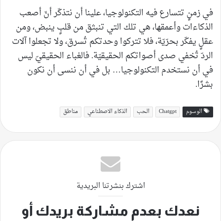
في زمنٍ تتسارع فيه التكنولوجيا، علينا أن نتذكّر أنّ أصعب
الذكاءات وأعمقها، هي تلك التي تنبثق من قلبٍ ينبض، ومن
عقلٍ يفكّر بحرّيّة، فلا تتركوا وحدتكم تُسرق، ولا تجعلوا آلات
الردّ تُخفي صدى أصواتكم الحقيقيّة. فالغباء الحقيقيّ ليس
في أن نستخدم التكنولوجيا… بل في أن ننسى أن نكون
بشرًا.
الوسوم
Chatgpt
الحب
الذكاء الاصطناعي
مناطق
اشترك بنشرتنا البريدية
نعدك بعدم مشاركة بريدك أو