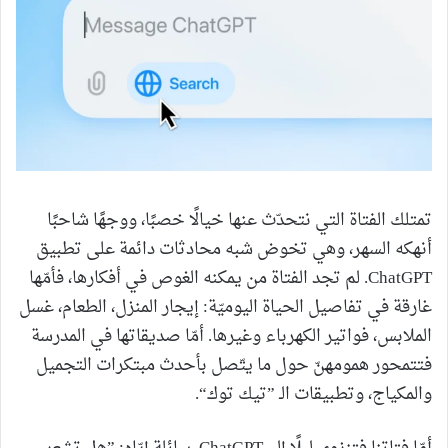
تمتلك الفتاة التي نتحدّث عنها خيالًا خصبًا، ووجهًا شاحبًا
أنهكه السهر، وهي تخوض شبه محادثات دائمة على تطبيق
ChatGPT. لم تجد الفتاة من يمكنه الغوص في أفكارها، فأمّها
غارقة في تفاصيل الحياة اليوميّة: إيجار المنزل، الطعام، غسل
الملابس، فواتير الكهرباء وغيرها. أمّا صديقاتها في المدرسة
فتتمحور همومهنّ حول ما يتّصل بأحدث مبتكرات التجميل
والمكياج، وتطبيقات الـ ”تيك توك“.