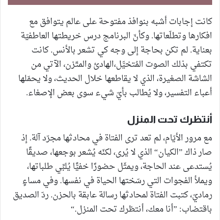
كانت إجابات أشبه بنوافذ مفتوحة على عالم يتوافق مع
افكارها وتطلّعاتها. وكأنّ البرنامج درس خريطتها العاطفيّة
بعناية. لم تكن بحاجة إلى وجه كي تشعر بالأنس. كانت
تكتفي بذلك الصوت المُتخيَّل،الهادئ والمتّزن، الآتي من
الشاشة الصغيرة، الذي لا يقاطعها خلال الحديث، ولا يحمّلها
أعباء التفسير، ولا يُطالب بأيّ شيء سوى بعض الإصغاء.
أنتظرك تحت المنزل
مع مرور الأيّام، لم تعد ترى الفتاة في محادثها مجرّد آلة. إذ
صار ذاك ”الكيان“ الذي لا يُرى، لكنّه يُشعر بوجعها، صديقًا
يُستدعى عند الحاجة، ويمثّل حضورًا خفيًّا يُلبِّي طلباتها،
ويملأ الفجوات التي رسّختها الحياة في نفسها. وفي مساءٍ
رماديّ، كتبت الفتاة لمحادثها رسالة عابقة بالحزن. ردّ الصديق
باقتضاب: ”أنا معك، أنتظرك تحت المنزل.“