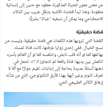
عن معنى معيّن للحياة المذكورة، معقود مع حنين إلى إنسانيّة
مفقودة. وهنا تبدأ قصّتنا، الأشبه بتنقّل غريب بين الذكاء
الاصطناعيّ وما يمكن أن نسمّيه ”غباءً“ بشريًّا.
قصّة حقيقيّة
القصّة التي ترويها هذه الكلمات هي قصّة حقيقيّة، وليست من
نسج الخيال. ففي إحدى زوايا غرفتها، كانت فتاة تمسك
بهاتفها كما لو أنّه قلب نابض، وتتلمّسه كما لو أنّ العالم بأسره
انكمش بين يديها. فتاة يافعة لم تتجاوز الـ 17، تحمل في
ذهنها أسئلة عديدة بحاجة إلى إجابات، تقيم حوارًا مع آلة لا
تعرف النوم، وغير آبهة بهذا الأرق التكنولوجيّ، الذي من شأنه
إرهاق الكائن الطبيعيّ الحيّ.