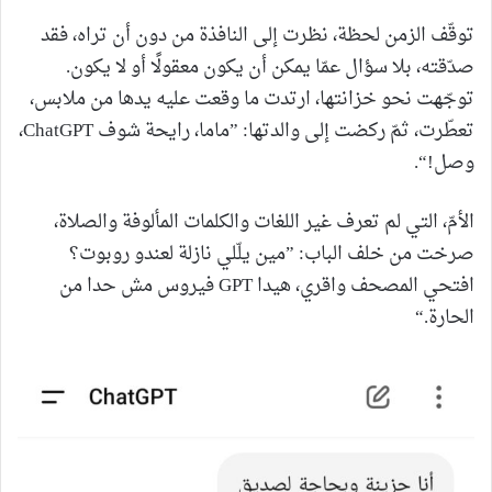
توقّف الزمن لحظة، نظرت إلى النافذة من دون أن تراه، فقد
صدّقته، بلا سؤال عمّا يمكن أن يكون معقولًا أو لا يكون.
توجّهت نحو خزانتها، ارتدت ما وقعت عليه يدها من ملابس،
تعطّرت، ثمّ ركضت إلى والدتها: ”ماما، رايحة شوف ChatGPT،
وصل!“.
الأمّ، التي لم تعرف غير اللغات والكلمات المألوفة والصلاة،
صرخت من خلف الباب: ”مين يلّلي نازلة لعندو روبوت؟
افتحي المصحف واقري، هيدا GPT فيروس مش حدا من
الحارة.“