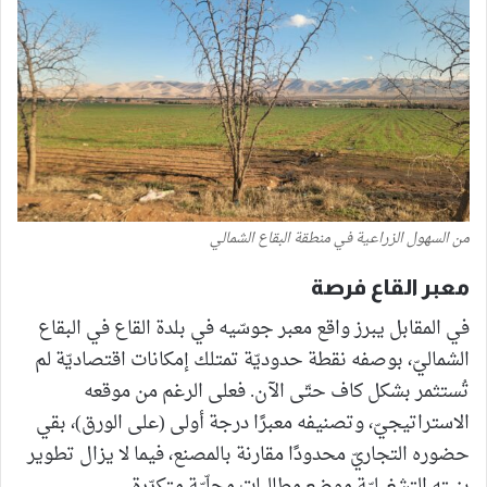
من السهول الزراعية في منطقة البقاع الشمالي
معبر القاع فرصة
في المقابل يبرز واقع معبر جوسّيه في بلدة القاع في البقاع
الشماليّ، بوصفه نقطة حدوديّة تمتلك إمكانات اقتصاديّة لم
تُستثمر بشكل كاف حتّى الآن. فعلى الرغم من موقعه
الاستراتيجيّ، وتصنيفه معبرًا درجة أولى (على الورق)، بقي
حضوره التجاريّ محدودًا مقارنة بالمصنع، فيما لا يزال تطوير
بنيته التشغيليّة موضع مطالبات محلّيّة متكرّرة.