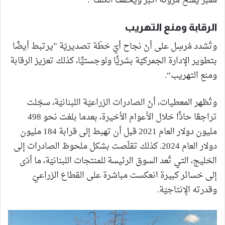
معبر يمنح مرونة أكبر ويخفّف الكلف“.
الرقابة ومنع التهريب
وتُشدد مُرسِل على أنّ نجاح أيّ خطّة تصديريّة ”يرتبط أيضًا
بتطوير الإدارة الجمركيّة بشريًّا ولوجستيًّا، كذلك تعزيز الرقابة
ومنع التهريب“.
وتُظهر المعطيات، أنّ الصادرات الزراعيّة اللبنانيّة، سجّلت
تراجعًا حادًّا خلال الأعوام الأخيرة، بعدما بلغت نحو 498
مليون دولار العام 2021 قبل أن تهبط إلى قرابة 184 مليون
دولار العام 2024. كذلك تقلّصت بشكل ملحوظ الصادرات إلى
الخليج، التي تُعد السوق الرئيسة للمنتجات اللبنانيّة، ما أدّى
إلى خسائر كبيرة انعكست مباشرة على القطاع الزراعيّ
وقدرته الإنتاجيّة.