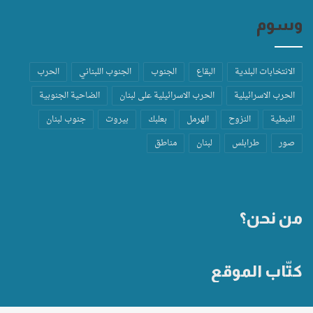
وسوم
الانتخابات البلدية
البقاع
الجنوب
الجنوب اللبناني
الحرب
الحرب الاسرائيلية
الحرب الاسرائيلية على لبنان
الضاحية الجنوبية
النبطية
النزوح
الهرمل
بعلبك
بيروت
جنوب لبنان
صور
طرابلس
لبنان
مناطق
من نحن؟
كتّاب الموقع