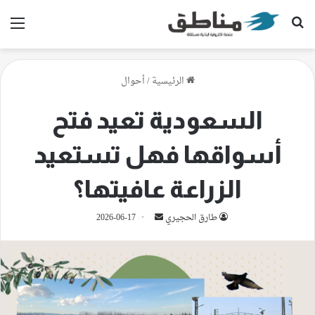
بحث عن
الق
الرئيسية
/
أحوال
السعودية تعيد فتح
أسواقها فهل تستعيد
الزراعة عافيتها؟
أرسل
طارق الحجيري
2026-06-17
بريدا
إلكترونيا