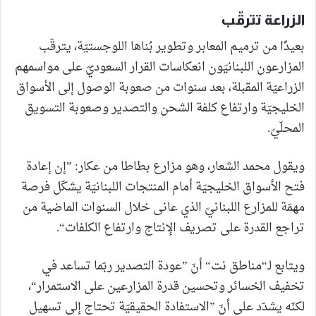
الزراعة تترقّب
بعيدًا من ترميم المعابر وتطوير بُناها اللوجستيّة، يترقّب
المزارعون اللبنانيّون انعكاسات القرار السعوديّ على مواسمهم
الزراعيّة المقبلة، بعد سنوات من صعوبة الوصول إلى الأسواق
الخليجيّة وارتفاع كلفة الشحن والتصدير وصعوبة التسويق
المحلّيّ.
ويقول محمد الشعار، وهو مزارع بطاطا من عكار: ”إن إعادة
فتح الأسواق الخليجيّة أمام المنتجات اللبنانيّة يشكّل فرصة
مهمّة للمزارع اللبنانيّ الذي عانى خلال السنوات الماضية من
تراجع القدرة على تصريف الإنتاج وارتفاع الكلفات“.
ويتابع لـ“مناطق نت“ أنّ ”عودة التصدير ربّما تساعد في
تخفيف الخسائر وتحسين قدرة المزارعين على الاستمرار“،
لكنّه يشدّد على أنّ ”الاستفادة الحقيقيّة تحتاج إلى تسهيل