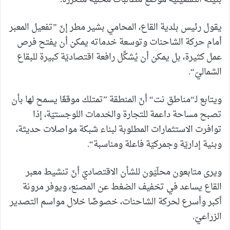
يقول رئيس بلدية القاع، المحامي بشير مطر إنّ ”تفعيل المعبر
أمام حركة الشاحنات وتوسعة خدماته يمكن أن يفتح فرص
عمل كثيرة، بل يمكن أن يُشكِّل رافعة اقتصاديّة كبيرة للبقاع
الشماليّ“.
ويتابع لـ“مناطق نت“ أنّ المنطقة ”تمتلك موقعًا يسمح لها بأن
تصبح مساحة داعمة للتجارة والخدمات اللوجستيّة، إذا
توافرت الاستثمارات المطلوبة لبناء شبكة مواصلات حديثة،
وبنية إداريّة وجمركيّة فاعلة ومناسبة“.
ويرى متابعون محلّيّون للشأن الاقتصاديّ أنّ تنشيط معبر
القاع يساعد في تخفيف الضغط عن المصنع، ويوفر مرونة
أكبر وأسرع لحركة الشاحنات، خصوصًا خلال مواسم التصدير
الزراعيّ.