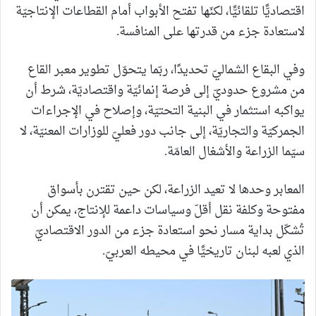
اقتصاديًّا تلقائيًّا، لكنّها تفتح الأبواب أمام القطاعات الإنتاجيّة
لاستعادة جزء من قدرتها على المنافسة.
وفي البقاع الشماليّ تحديدًا، ربّما يتحوّل تطوير معبر القاع
من مشروع حدوديّ إلى فرصة إنمائيّة واقتصاديّة، شرط أن
يواكبه استثمار في البنية التحتيّة، وإصلاح في الإجراءات
الجمركيّة والتجاريّة، إلى جانب دور فعليّ للوزارات المعنيّة، لا
سيّما الزراعة والأشغال العامّة.
المعابر وحدها لا تعيد الزراعة، لكن حين تقترن بأسواق
مفتوحة وكلفة نقل أقلّ وسياسات داعمة للإنتاج، يمكن أن
تُشكّل بداية مسار نحو استعادة جزء من الدور الاقتصاديّ
الذي لعبه لبنان تاريخيًّا في محيطه العربيّ.