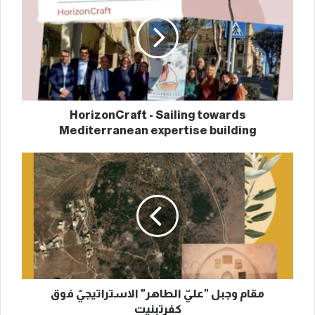
Sailing
towards
Mediterranean
expertise
building
HorizonCraft - Sailing towards
Mediterranean expertise building
مقام
وجبل
"عليّ
الطاهر"
الاستراتيجيّ
فوق
كفرتبنيت
مقام وجبل "عليّ الطاهر" الاستراتيجيّ فوق
كفرتبنيت