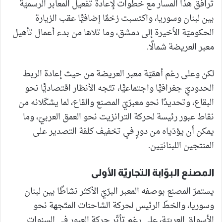
ترافق هذا المسار مع خطوات لإعادة تفعيل المعابر الرسميّة
بين لبنان وسوريا، واكتسبت زخمًا إضافيًّا عقب الزيارة
الحكوميّة الأخيرة إلى دمشق، وما تلاها من بدء أعمال تأهيل
معبر العريضة شمالًا.
لكن وعلى رغم أهمّيّة معبر العريضة من حيث إعادة الربط
الحدوديّ جغرافيًّا واجتماعيًّا، تتّجه الأنظار اقتصاديًّا نحو
البقاع، وتحديدًا نحو معبرَيّ المصنع والقاع، لما يشكّلانه من
نقاط عبور رئيسة لحركة الترانزيت نحو العمق العربيّ، وما
يمكن أن يؤدّياه من دورٍ في تخفيف كلفة التصدير على
المنتجين اللبنانيّين.
المصنع البوّابة التجاريّة الأولى
يستمرّ المصنع بوصفه المعبر البرّيّ الأكثر نشاطًا بين لبنان
وسوريا، والخطّ الرئيس لحركة الشاحنات المتّجهة نحو
الأسواق العربيّة، على رغم تأثّر حركة العبور في السنوات