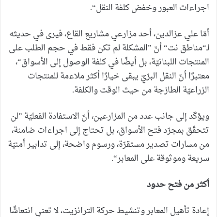
اجراءات العبور وخفض كلفة النقل“.
أمّا علي عزالدين، أحد مزارعي مشاريع القاع، فيرى في حديثه
لـ“مناطق نت“ أنّ ”المشكلة لم تكن فقط في حجم الطلب على
المنتجات اللبنانيّة، بل أيضًا في كلفة الوصول إلى الأسواق“،
معتبرًا أنّ النقل البرّيّ يبقى خيارًا أكثر ملاءمة للمنتجات
الزراعيّة الطازجة من حيث الوقت والكلفة.
ويؤكّد إلى جانب عدد من المزارعين، أنّ الاستفادة الفعليّة ”لن
تتحقّق بمجرّد فتح الأسواق، بل تحتاج إلى اجراءات ضامنة،
من مسارات تصدير مستقرّة، ورسوم واضحة، إلى تدابير أمنيّة
سريعة وموثوقة على المعابر“.
أكثر من فتح حدود
إعادة تأهيل المعابر وتنشيط حركة الترانزيت، لا تعني انتعاشًا