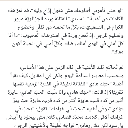
”لو حتّى تأمرني أطاوعك مش هقول إزّاي وليه“، قد تمرّ هذه
الكلمات من أغنية ”يا سيدي“ للفنّانة وردة الجزائريّة مرور
الكرام في التسعينيّات، بكلّ ما تحمله من تذلّلٍ وخضوع
وتسليم للرجل. إذ تُمعن وردة في استرضاء المحبوب: ”دا أنا
كلّ أملي في الهوى أملك رضاك، وكلّ أملي في الحياة أكون
معاك“.
لم تُحاكم تلك الأغنية في ذاك الزمن على هذا الأساس،
وبحسب المعايير السائدة اليوم، ولكن في المقابل، كيف نقرأ
أغنية ”حبّك هادي“ للفنّانة لطيفة في الفترة الزمنية نفسها
تقريبًا؟ إذ قالت: ”حبّك هادي، وأنا ملّيت الحبّ العادي، عايزة
أكبر من كده قلب، عايزة أكتر من كده قرب، عايزة حبّ يهزّ
فؤادي“، وفي أغنية ”بحبّ في غرامك“ تقول: ”بحبّ في
غرامك ألاقي كلامك محدّد قصادي، كلام مش بيحوّد يا أبيض
يا إسود لكن مش رمادي“ تواجه لطيفة بالأغنيتين الرجل،