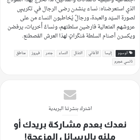
الذي استعرضناه: نساء ينشدن رضى الرجال في تكريسٍ
لصورة السيّد والعبدة، ورجالٌ يُخاطبون النساء من على
عروشهم المتعالية فارضين سلطتهم، ونساءٌ أُخريات، يرفضن
ويكسرن أصنام السلطة مُنكّراتٍ لهذا العرش المُصطنع.
الوسوم
إليسا
الأغاني
التذلل
النساء
جندر
فيروز
مناطق
نانسي عجرم
اشترك بنشرتنا البريدية
نعدك بعدم مشاركة بريدك أو
ملئه بالرسائل المزعجة!