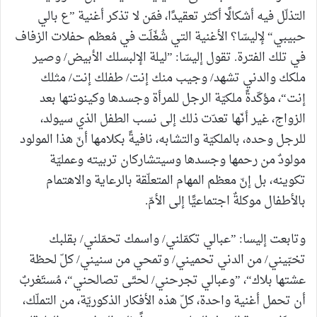
التذلّل فيه أشكالًا أكثر تعقيدًا، فمَن لا تذكر أغنية ”ع بالي
حبيبي“ لإليسّا؟ الأغنية التي شُغّلَت في مُعظم حفلات الزفاف
في تلك الفترة. تقول إليسّا: ”ليلة الإلبسلك الأبيض/ وصير
ملكك والدني تشهد/ وجيب منك إنت/ طفلك إنت/ مثلك
إنت“، مؤكّدةً ملكيّة الرجل للمرأة وجسدها وكينونتها بعد
الزواج، غير أنّها تعدّت ذلك إلى نسب الطفل الذي سيولد،
للرجل وحده، بالملكيّة والتشابه، نافيةً بكلامها أنّ هذا المولود
مولودٌ من رحمها وجسدها وسيتشاركان تربيته وعمليّة
تكوينه، بل إنّ معظم المهام المتعلّقة بالرعاية والاهتمام
بالأطفال موكلةٌ اجتماعيًّا إلى الأمّ.
وتابعت إليسا: ”عبالي تكمّلني/ واسمك تحمّلني/ بقلبك
تخبّيني/ من الدني تحميني/ وتمحي من سنيني/ كلّ لحظة
عشتها بلاك“، ”وعبالي تجرحني/ لحتّى تصالحني“، مُستَغربٌ
أن تحمل أغنية واحدة، كلّ هذه الأفكار الذكوريّة، من التملّك،