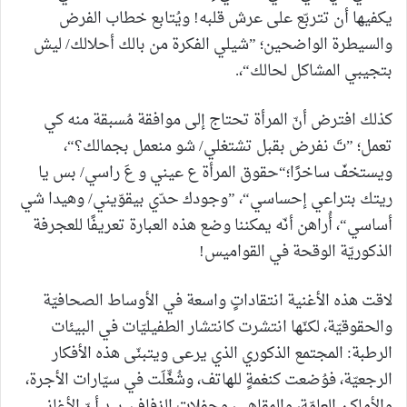
يكفيها أن تتربّع على عرش قلبه! ويُتابع خطاب الفرض
والسيطرة الواضحين؛ ”شيلي الفكرة من بالك أحلالك/ ليش
بتجيبي المشاكل لحالك“،.
كذلك افترض أنّ المرأة تحتاج إلى موافقة مُسبقة منه كي
تعمل؛ ”تَ نفرض بقبل تشتغلي/ شو منعمل بجمالك؟“،
ويستخفّ ساخرًا؛“حقوق المرأة ع عيني و عَ راسي/ بس يا
ريتك بتراعي إحساسي“، ”وجودك حدّي بيقوّيني/ وهيدا شي
أساسي“، أُراهن أنّه يمكننا وضع هذه العبارة تعريفًا للعجرفة
الذكوريّة الوقحة في القواميس!
لاقت هذه الأغنية انتقاداتٍ واسعة في الأوساط الصحافيّة
والحقوقيّة، لكنّها انتشرت كانتشار الطفيليّات في البيئات
الرطبة: المجتمع الذكوري الذي يرعى ويتبنّى هذه الأفكار
الرجعيّة، فوُضعت كنغمةٍ للهاتف، وشُغِّلَت في سيّارات الأجرة،
والأماكن العامّة، والمقاهي، وحفلات الزفاف. بيد أنّ الأغاني