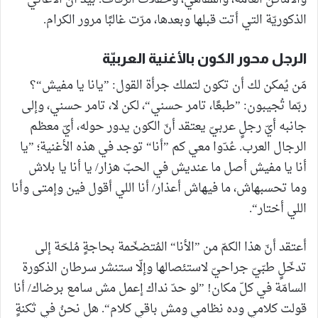
الذكوريّة التي أتت قبلها وبعدها، مرّت غالبًا مرور الكرام.
الرجل محور الكون بالأغنية العربيّة
مَن يُمكن لك أن تكون لتملك جرأة القول: ”يانا يا مفيش“؟
ربّما تُجيبون: ”طبعًا، تامر حسني“، لكن لا، تامر حسني، وإلى
جانبه أيّ رجلٍ عربيّ يعتقد أنّ الكون يدور حوله، أيّ معظم
الرجال العرب. عُدّوا معي كم ”أنا“ توجد في هذه الأغنية؛ ”يا
أنا يا مفيش أصل ما عنديش في الحبّ هزار/ يا أنا يا بلاش
وما تحسبهاش، ما فيهاش أعذار/ أنا اللي أقول فين وإمتى وأنا
اللي أختار“.
أعتقد أنّ هذا الكمّ من ”الأنا“ المُتضخّمة بحاجةٍ مُلحّة إلى
تدخّلٍ طبّيّ جراحيّ لاستئصالها وإلّا ستنشر سرطان الذكورة
السامّة في كلّ مكان! ”لو حدّ نداك إعمل مش سامع برضاك/ أنا
قولت كلامي وده نظامي ومش باقي كلام“. هل نحنُ في ثكنةٍ