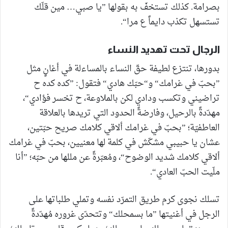
بصرامة. كذلك تستخفّ به بقولها ”يا صبي… مين قلّك
تستسهل تكذب دايماً ع مرا“.
الرجال تحت تهديد النساء
بدورها، تنتزع لطيفة حقّ النساء بالمساءلة في أغانٍ مثل
”بحبّ في غرامك“ و“حبّك هادي“ فتقول: ”كده كده ح
تراضيني وتكسب ودادي لكن بالملاوعة، ح تخسر فؤادي“،
مهدّدةً بالرحيل، وفارضةً الحدود التي تريدها بالعلاقة
العاطفيّة؛ ”بحبّ في غرامك ألاقي كلامك صريح حبّتين،
عشان يا حبيبي مشكّش في كلمة لها معنيين، بحبّ في غرامك
ألاقي كلامك شديد الوضوح“، ومُعبّرةً عن مللها من حبّه؛ ”أنا
ملّيت الحبّ العادي“.
تسلك نجوى كرم طريق التمرّد نفسه وتملي طلباتها على
الرجل في أغنيتها ”ما بسمحلك“ وتتحدّى غروره مُهدّدةً