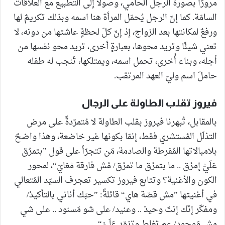
مرورًا بصورة الرجل الحامي، وصولًا إلى التطبيع مع العلاقات
السامّة. كما إنّ الرجل يُحمّل المرأة هنا اسمه وبذلك تكريمٌ لها
ورفعٌ لمكانتها بعد الزواج، إذ إنّ كلّ لحظةٍ عاشتها من دونه، لا
تعني شيئًا وتريد محوها، بعبارةٍ أخرى، تريد محو نفسها من
أجله، وبناء أُخرى، تحمل اسمه، ويمتلكها، تُنجب له طفله
حاملَ اسم وليّ العهد المرتقب.
فيروز تقلب الطاولة على الرجال
بالمقابل، تُبهرنا فيروز بقلب الطاولة لا مُتمرّدةً على مرض
التذلّل المُستشري فقط، إنمّا بكونها غير خاضعة، وهذا واضحٌ
بلامبالاتها المُفرطة والصادمة، مَن تتجرّأ على قول ”بتمرُق
عَلَيّْ إمرُق .. ما بتمرُق ما تمرُق/ مُش فارقة مْعَايْ“، لمحور
الكون والأغنية؟ وتتابع فيروز تكسير تعجرف السيّد المُتعالي
في أغنيتها ”مش قصّة هاي“ قائلةً: ”حبّك أناني بالتأكيدْ/
ومفكّر إنّك إنتَ وحيدْ .. وعنيد/ على شو مَسنود .. على شي
مش مَوجود/ عم تغلط وتزوّد عَلَيّْ“.