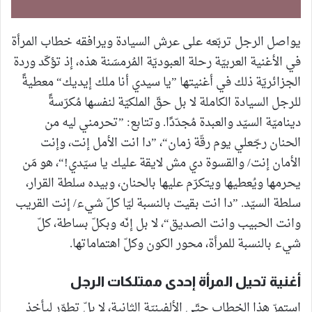
يواصل الرجل تربّعه على عرش السيادة ويرافقه خطاب المرأة
في الأغنية العربيّة رحلة العبوديّة المُرمسَنة هذه، إذ تؤكّد وردة
الجزائريّة ذلك في أغنيتها ”يا سيدي أنا ملك إيديك“ معطيةً
للرجل السيادة الكاملة لا بل حقّ الملكيّة لنفسها مُكرّسةً
ديناميّة السيّد والعبدة مُجدّدًا. وتتابع: ”تحرمني ليه من
الحنان رجّعلي يوم رقّة زمان“، ”دا انت الأمل إنت، وإنت
الأمان إنت/ والقسوة دي مش لايقة عليك يا سيّدي!“، هو مَن
يحرمها ويُعطيها ويتكرّم عليها بالحنان، وبيده سلطة القرار،
سلطة السيّد. ”دا انت بقيت بالنسبة ليّا كلّ شيء/ إنت القريب
وانت الحبيب وانت الصديق“، لا بل إنّه وبكلّ بساطة، كلّ
شيء بالنسبة للمرأة، محور الكون وكلّ اهتماماتها.
أغنية تحيل المرأة إحدى ممتلكات الرجل
استمرّ هذا الخطاب حتّى الألفينيّة الثانية، لا بلّ تطوّر ليأخذ