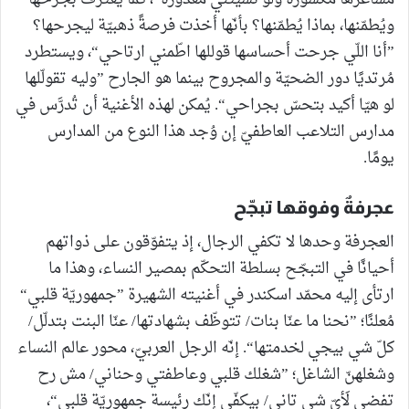
ويُطمّنها، بماذا يُطمّنها؟ بأنّها أخذت فرصةً ذهبيّة ليجرحها؟
”أنا اللّي جرحت أحساسها قوللها اطّمني ارتاحي“، ويستطرد
مُرتديًا دور الضحيّة والمجروح بينما هو الجارح ”وليه تقولّلها
لو هيّا أكيد بتحسّ بجراحي“. يُمكن لهذه الأغنية أن تُدرَّس في
مدارس التلاعب العاطفيّ إن وُجد هذا النوع من المدارس
يومًا.
عجرفةٌ وفوقها تبجّح
العجرفة وحدها لا تكفي الرجال، إذ يتفوّقون على ذواتهم
أحيانًا في التبجّح بسلطة التحكّم بمصير النساء، وهذا ما
ارتأى إليه محمّد اسكندر في أغنيته الشهيرة ”جمهوريّة قلبي“
مُعلنًا؛ ”نحنا ما عنّا بنات/ تتوظّف بشهادتها/ عنّا البنت بتدلّل/
كلّ شي بيجي لخدمتها“. إنّه الرجل العربيّ، محور عالم النساء
وشغلهنّ الشاغل؛ ”شغلك قلبي وعاطفتي وحناني/ مش رح
تفضي لَأيّ شي تاني/ بيكفّي إنّك رئيسة جمهوريّة قلبي“،