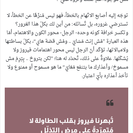
توجّه إليه أصابع الاتّهام بالخطأ، فهو ليس مُنزّهًا عن الخطأ، لا
تسترضي غروره، بل تُسائله: من أين لك بكلّ هذا الغرور؟
وتكسر خرافة كونه وحده- الرجل- محور الكون والاهتمام، أمّا
هذه العبارة ”مُش إنتَ مَسَايْ .. ومُش قصّة هاي“، بكلّ بساطتها
ولامبالاتها، تؤكّد أنّ الرجل ليس محور اهتمامات فيروز ولا
يُشكّلها. علاوةً على ذلك، تُحدّد له هنا؛ ”لكن بتروحْ .. بِتِرِمْ مش
مسموحْ/ وأعذارك ما بتنفع مَعَايْ“ ما هو مسموح أو ممنوع ولا
تأخذ أعذاره بأيّ اعتبار.
تُبهرنا فيروز بقلب الطاولة لا
مُتمرّدةً على مرض التذلّل