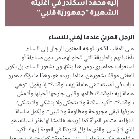
إليه محمّد اسكندر في أغنيته
الشهيرة ”جمهوريّة قلبي“
الرجل العربيّ عندما يُغني للنساء
على المقلب الآخر، توجّه المغنّون الرجال إلى النساء
بأغنياتهم بالطريقة التي تحلو لهم، من دون مساءلة أو
استغراب جماهيري، ومن هنا يتكهّنون بشعور النساء، بل يكون
المغنّي موقنًا بشعورهنّ، مثلما يريده هو، وهذا ما يؤكّده عمرو
دياب في أغنيته ”هي عاملة إيه دلوقت؟“ إذ يقول: ”وهي
عاملة إيه دلوقت؟/ ظالمها وقلبي جارحها أجيلها ولّا مش
دلوقت؟“، ”أكيد ساكتة ولا بتحكي ولا بتشكي ولا بتبكي/
عارفها تبقى مجروحة ومظلومة ولا تبيّن“، ويُكمل سلسلة
تنبّؤاته لمشاعر المرأة كما يُريدها مُلتمسًا لها عُذر نسيانه، هو
الذي لا يُنسى، والذي ما زال مُتردّدًا في العودة إليها؛ ”أكيد
مشاعرها مكسورة ولو نسيتني معذورة“، كما يعترف بجرحها