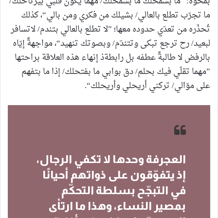
بمحوه: ”ما بسمحلك ما بسمحلك/ مهما يكون قلبي بيرتاحلك/
ما تجرّب تطلع بالعالي/ بشيلك من فكري ومن بالي“، كذلك
تُحذّره من تعدّي حدوده معها؛ ”لا تطلع بالعالي بتندم/ لاتسافر
لبعيد/ رح ترجع تبكى وتتندّم/ وبصوتك تنهيد“، مواجهةً إيّاه
بالرفض لا طالبةً عطفه بل رابطةذ إنهاء هذه العلاقة براحتها
”مهما تقلّي فيك بحلم/ دق بوابي ما بفتحلك/ إذا ما بتفهم
على موّالي/ تركني أريحلي وأريحلك“.
العجرفة وحدها لا تكفي الرجال،
إذ يتفوّقون على ذواتهم أحيانًا
في التبجّح بسلطة التحكّم
بمصير النساء، وهذا ما ارتأى