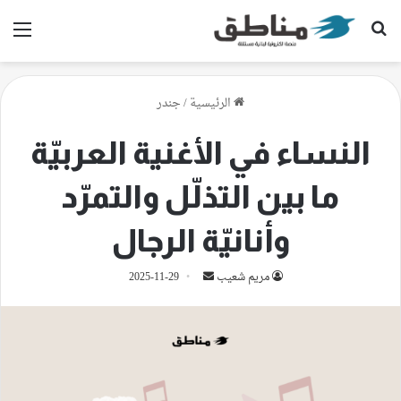
بحث عن
الق
الرئيسية
/
جندر
النساء في الأغنية العربيّة
ما بين التذلّل والتمرّد
وأنانيّة الرجال
أرسل
مريم شعيب
2025-11-29
بريدا
إلكترونيا