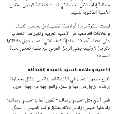
مطالبةً إيّاه بشكل الحبّ الذي تريده لا طالبةً الرضى، بعكس
الأغنية المكتوبة للسيّد.
ليست الفكرة بوردة أو لطيفة نفسهما، بل بحضور النساء
والعلاقات العاطفيّة في الأغنية العربيّة وتغيّر هذا الخطاب
على امتداد آخر 30 سنة؛ إذًا كيف تغنّي النساء حول علاقاتها
بالرجال؟ وكيف يغنّي الرجل العربيّ عن نفسه كمحورٍ لحياة
النساء؟
الأغنية وعلاقة السيّد بالعبدة المُتذلّلة
تنوّع حضور النساء في الأغنية العربيّة بين التذلّل ومحاولة
إرضاء الرجل من جهة والتمرّد والمواجهة من جهة أخرى.
ففي أغانٍ مثل ”سيدي وصالك“ تقول أنغام: ”سيدي وصالك/
زاد عليّا حنيني/ زادني دلالك/عشق وأنت ناسيني“، التذلّل