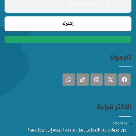
تابعونا
فيسبوك
‫X
انستقرام
‫TikTok
واتساب
الأكثر قراءة
2026-08-06
عن قنوات ريّ الليطاني هل عادت المياه إلى مجاريها؟