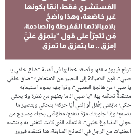
المُستشري فقط، إنمّا بكونها
غير خاضعة، وهذا واضحٌ
بلامبالاتها المُفرطة والصادمة،
مَن تتجرّأ على قول ”بتمرُق عَلَيّْ
إمرُق .. ما بتمرُق ما تمرُق
ترفع فيروز سقفها وتُصعّد خطابها في أغنية ”ضاق خلقي يا
صبي“، فمِن اللامبالاة إلى التعبير عن الامتعاض؛ ”ضاق خلقي
يا صبي/ من هالجوّ العصبي“، وتواجهه بسوء استيعابه
منتقدةً تحكّمه بها؛ ”يا صبي الـ ما بتفهم من نظرة ولا بحتّى
حكي/ مانِعْني إفْعَل أو إئتي أيّا حركة/ بتحكي وبتصير ما
بتسمع/ وإذا جاوبتك مرّة بتفقع/ مطوّقني بحبّك ومسيّج من
حولي الدنيا وعَ جَنَبي“، فالتملّك الذي كانت تتغنّى به وتنشده
المغنّيات من الرجل في النماذج السابقة، هنا تنتقده فيروز