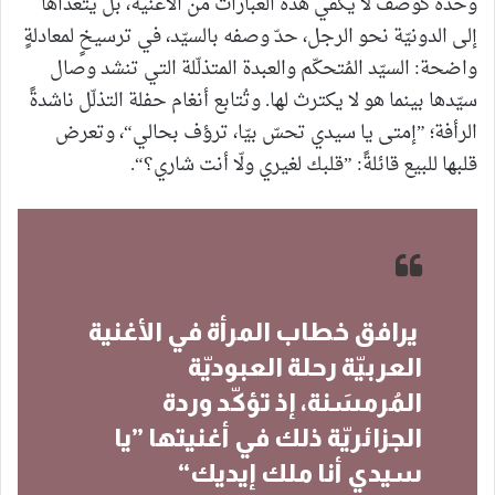
وحده كوصف لا يكفي هذه العبارات من الأغنية، بل يتعدّاها
إلى الدونيّة نحو الرجل، حدّ وصفه بالسيّد، في ترسيخٍ لمعادلةٍ
واضحة: السيّد المُتحكّم والعبدة المتذلّلة التي تنشد وصال
سيّدها بينما هو لا يكترث لها. وتُتابع أنغام حفلة التذلّل ناشدةً
الرأفة؛ ”إمتى يا سيدي تحسّ بيّا، ترؤف بحالي“، وتعرض
قلبها للبيع قائلةً: ”قلبك لغيري ولّا أنت شاري؟“.
يرافق خطاب المرأة في الأغنية
العربيّة رحلة العبوديّة
المُرمسَنة، إذ تؤكّد وردة
الجزائريّة ذلك في أغنيتها ”يا
سيدي أنا ملك إيديك“