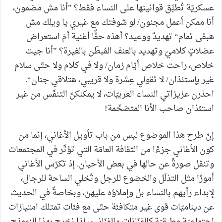
عسكريّة تُطبَّق قوانينها على النساء فقط؟ ”أنا مش مضمون،
أنا ممكن أعمل مجنون/ لو شوفتك مع غيري يا ويلك مش
هبقى تمام“ تهديدٌ ووعيد؟ أهذه حقًّا أغنية أمّ استعراض
عضلاتٍ كلاميّ وتهديد بالعنف المُبطّن بالغيرة؟ ”أنا جيت
خلاص، راحت خلاص أيّام زمان/ ولا في كلام ولا حتّى سلام
غير بإستئذان/ لا تقولي عِشرة ولا قريبي، هتلاقي جنان“.
احذرن عزيزاتي النساء العربيّات، لا يمكنكنّ التنفّس من غير
استئذان صاحب الأنا المتضخّمة!
إنّ طرح هذا الموضوع ليس من باب تأويل الأغاني، إنّما من
كون الأغاني جزءًا من الثقافة العامّة التي تؤثّر في المجتمعات
وتنقل صورةً عن حالها في بعض الأحيان. إذ تكرّس الأغاني
أمورًا مثل التذلّل والخضوع للرجل وتُخلي الساحة للرجال،
لإبداء رأيهم بالنساء بل وإملاؤه عليهنّ، وبخاصةً في الحديث
عن ديناميّات قوى غير متكافئة حتّى مع فئات تمتلك امتيازات
اجتماعيّة وطبقيّة كالفنّانات والفنّانين، لذا نخرج بهذا النموذج