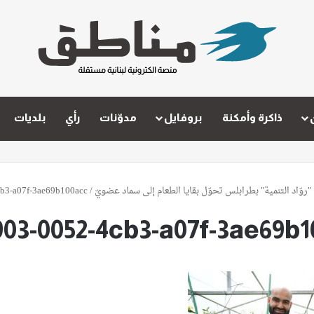
ذاكرة وأمكنة
بروفايل
مدوّنات
رأي
بلديات
"روّاد التنمية" بطرابلس تحوّل بقايا الطعام إلى سماد عضويّ
/
b3-a07f-3ae69b100acc
903-0052-4cb3-a07f-3ae69b