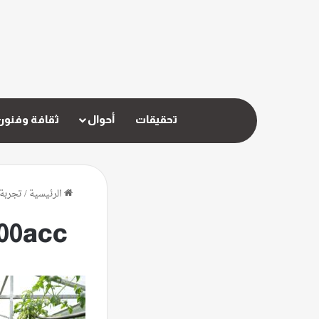
تحقيقات
أحوال
ثقافة وفنون
الرئيسية
/
تجربة 
100acc