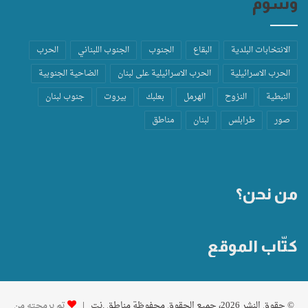
وسوم
الانتخابات البلدية
البقاع
الجنوب
الجنوب اللبناني
الحرب
الحرب الاسرائيلية
الحرب الاسرائيلية على لبنان
الضاحية الجنوبية
النبطية
النزوح
الهرمل
بعلبك
بيروت
جنوب لبنان
صور
طرابلس
لبنان
مناطق
من نحن؟
كتّاب الموقع
© حقوق النشر 2026، جميع الحقوق محفوظة مناطق .نت |
تم برمجته من