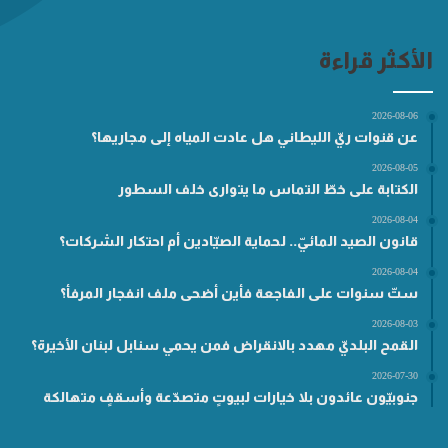
الأكثر قراءة
2026-08-06
عن قنوات ريّ الليطاني هل عادت المياه إلى مجاريها؟
2026-08-05
الكتابة على خطّ التماس ما يتوارى خلف السطور
2026-08-04
قانون الصيد المائيّ.. لحماية الصيّادين أم احتكار الشركات؟
2026-08-04
ستّ سنوات على الفاجعة فأين أضحى ملف انفجار المرفأ؟
2026-08-03
القمح البلديّ مهدد بالانقراض فمن يحمي سنابل لبنان الأخيرة؟
2026-07-30
جنوبيّون عائدون بلا خيارات لبيوتٍ متصدّعة وأسقفٍ متهالكة