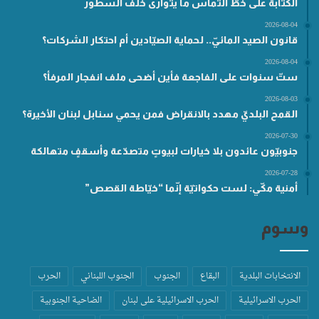
الكتابة على خطّ التماس ما يتوارى خلف السطور
2026-08-04
قانون الصيد المائيّ.. لحماية الصيّادين أم احتكار الشركات؟
2026-08-04
ستّ سنوات على الفاجعة فأين أضحى ملف انفجار المرفأ؟
2026-08-03
القمح البلديّ مهدد بالانقراض فمن يحمي سنابل لبنان الأخيرة؟
2026-07-30
جنوبيّون عائدون بلا خيارات لبيوتٍ متصدّعة وأسقفٍ متهالكة
2026-07-28
أمنية مكّي: لست حكواتيّة إنّما “خيّاطة القصص”
وسوم
الانتخابات البلدية
البقاع
الجنوب
الجنوب اللبناني
الحرب
الحرب الاسرائيلية
الحرب الاسرائيلية على لبنان
الضاحية الجنوبية