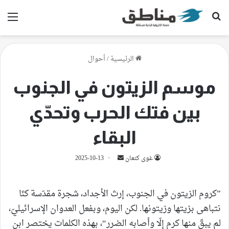
بحث عن
الق
الرئيسية
/
أحوال
موسم الزيتون في الجنوب
بين فتك الحرب وتحدّي
البقاء
أرسل
غوى كنعان
2025-10-13
بريدا
إلكترونيا
”كروم الزيتون في الجنوب، إرث الأجداد، شجرة مقدّسة كنّا
نتباهى بزيتها وزيتونها. لكن اليوم، وبفعل العدوان الإسرائيليّ،
لم يبقَ منها كرم إلّا وأصابه الضرر“، بهذه الكلمات يختصر ابن