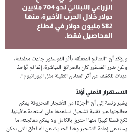
الزراعي اللبنانيّ نحو 704 ملايين
دولار خلال الحرب الأخيرة، منها
582 مليون دولار في قطاع
المحاصيل فقط.
ويؤكد أنّ ”النتائج المتعلّقة بأثر الفوسفور جاءت مطمئنة،
ولكنّ ضرر الفسفور كان بالحرائق المباشرة، إنّما لم تُؤخذ
عيّنات للكشف عن أثر المعادن الثقيلة مثل اليورانيوم“.
الاستقرار الأمني أوّلًا
يشير ونسة إلى أنّ ”أجزءًا من الأشجار المحروقة يمكن
معالجتها عبر تقنيّة تشحيل تساعدها على استعادة عافيتها،
لكنّ قسمًا كبيرًا منها احترق بالكامل ولا يمكن معالجته، ما
يستدعي إعادة التشجير وهنا الحديث عن المناطق التي يمكن