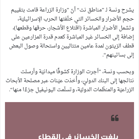
يشرح ونسة لـ ”مناطق نت“ أنّ ”وزارة الزراعة قامت بتقييم
حجم الأضرار والخسائر التي خلّفتها الحرب الإسرائيليّة،
وتشمل الأضرار المباشرة (اقتلاع الأشجار، حرقها وقطعها)،
إضافة إلى الخسائر غير المباشرة كعدم قدرة المزارعين على
قطف الزيتون لمدة عامين متتاليين واستحالة وصول البعض
إلى بساتينهم“.
وبحسب ونسة، ”أجرت الوزارة كشوفًا ميدانيّة وأرسلت
نتائجها إلى البنك الدوليّ، وأُخذت عيّنات عبر مصلحة الأبحاث
الزراعيّة والمنظّمات الدوليّة، وتسلّمت اليونيفيل جزءًا منها“.
بلغت الخسائر في القطاع