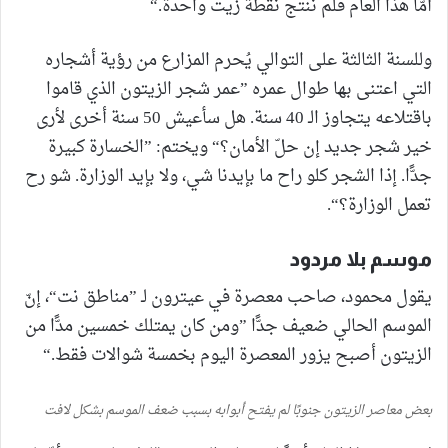
أمّا هذا العام فلم ننتج نقطة زيت واحدة.“
وللسنة الثالثة على التوالي يُحرم المزارع من رؤية أشجاره
التي اعتنى بها طوال عمره ”عمر شجر الزيتون الذي قاموا
باقتلاعه يتجاوز الـ 40 سنة. هل سأعيش 50 سنة أخرى لأرى
خير شجر جديد إن حلّ الأمان؟“ ويختم: ”الخسارة كبيرة
جدًّا. إذا الشجر كلو راح ما بإيدنا شي، ولا بإيد الوزارة. شو رح
تعمل الوزارة؟“.
موسم بلا مردود
يقول محمود، صاحب معصرة في عيترون لـ ”مناطق نت“، إنّ
الموسم الحالي ضعيف جدًّا ”ومن كان يمتلك خمسين مدًّا من
الزيتون أصبح يزور المعصرة اليوم بخمسة شوالات فقط.“
بعض معاصر الزيتون جنوبًا لم يفتح أبوابه بسبب ضعف الموسم بشكل لافت