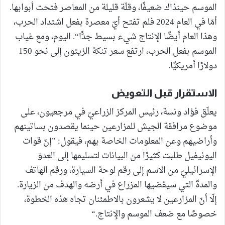
الموسم حينذاك ضعيفًا، وقلّة قليلة من المعاصر فتحت أبوابها.
أمّا في العام 2024 فلم تفتح أيّ معصرة بفعل اشتداد الحرب،
وهذا العام أيضًا الإنتاج شيء بسيط جدًّا“. اليوم، ومع غياب
الموسم بفعل الحرب، ارتفع سعر تنكة الزيتون إلى نحو 150
دولارًا أمريكيًّا.
الاستقرار قبل التعويض
يعلّق فؤاد ونسة، رئيس المركز الزراعيّ في مرجعيون، على
موضوع مرافقة الجيش للمزارعين حينما يقصدون بساتينهم
وأراضيهم وعن المعلومات الخاصة بهم، فيقول: ”إنّ قوات
اليونيفيل طلبت كثيرًا من البيانات لتسليمها إلى العدوّ
الإسرائيليّ من الاسم إلى رقم لوحة السيارة، ورقم الهاتف
والمدةّ التي سيقضيها المزراع في أرضه والهدف من الزيارة.
إلّا أنّ المزارعين لا يشعرون بالاطمئنان تجاه هذه الخطوة،
خصوصًا مع ضعف الموسم والإنتاج.“