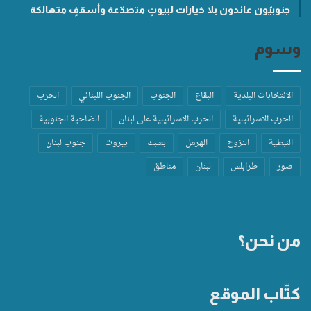
جنوبيّون عائدون بلا خيارات لبيوتٍ متصدّعة وأسقفٍ متهالكة
وسوم
الانتخابات البلدية
البقاع
الجنوب
الجنوب اللبناني
الحرب
الحرب الاسرائيلية
الحرب الاسرائيلية على لبنان
الضاحية الجنوبية
النبطية
النزوح
الهرمل
بعلبك
بيروت
جنوب لبنان
صور
طرابلس
لبنان
مناطق
من نحن؟
كتّاب الموقع