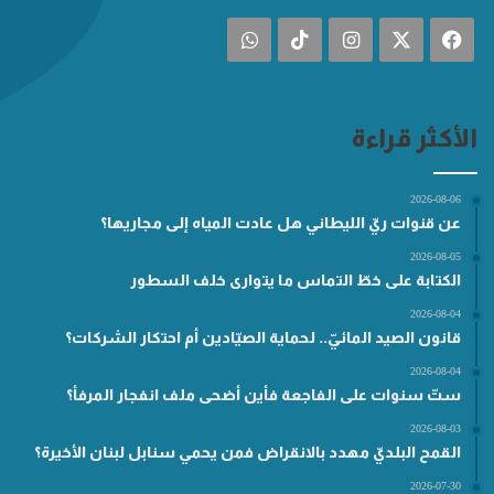
فيسبوك
‫X
انستقرام
‫TikTok
واتساب
الأكثر قراءة
2026-08-06
عن قنوات ريّ الليطاني هل عادت المياه إلى مجاريها؟
2026-08-05
الكتابة على خطّ التماس ما يتوارى خلف السطور
2026-08-04
قانون الصيد المائيّ.. لحماية الصيّادين أم احتكار الشركات؟
2026-08-04
ستّ سنوات على الفاجعة فأين أضحى ملف انفجار المرفأ؟
2026-08-03
القمح البلديّ مهدد بالانقراض فمن يحمي سنابل لبنان الأخيرة؟
2026-07-30