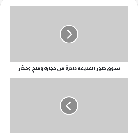
سوق
صور
القديمة
ذاكرةٌ
من
حجارةٍ
وملحٍ
وفخّار
سوق صور القديمة ذاكرةٌ من حجارةٍ وملحٍ وفخّار
سنتان
من
التهجير:
ماذا
يقول
الجنوبيون
عن
العودة
والحياة