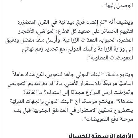
الوصول إليها“.
ويضيف أنّه ”تمّ إنشاء فرق ميدانيّة في القرى المتضرّرة
لتقييم الخسائر على صعيد كلّ قطاع: المواشي، الأشجار
المثمرة، الحبوب، المعدّات الزراعية. وأُرسل ملف مفصّل ودقيق
إلى وزارة الزراعة والبنك الدوليّ، مع تحديد رقم نهائيّ
للتعويضات المطلوبة“.
ويتابع ونسة: ”البنك الدولي جاهز للتمويل، لكنّ هناك عاملاً
أساسيًّا مرتبطًا بالاستقرار الأمنيّ. ماذا لو تمّ تقديم التعويض
وتعرّضت أرض المزارع مجدّدًا إلى اعتداء؟ ما الفائدة
عندها؟“. ويختم موضحًا أنّ ”البنك الدوليّ والجهات الدوليّة
ينتظرون تحقيق الاستقرار في المناطق الجنوبيّة قبل بدء
مرحلة دفع التعويضات“.
الأرقام الرسميّة للخسائر