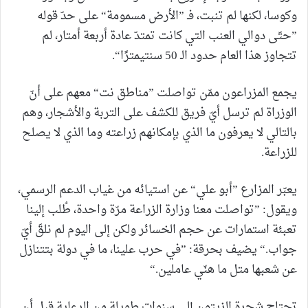
وكوسا، لكنها لم تنبت، فـ ”الأرض مسمومة“ على حدّ قوله
”حتّى دوالي العنب التي كانت تمتدّ عادة أربعة أمتار، لم
تتجاوز هذا العام حدود الـ 50 سنتيمترًا“.
يجمع المزراعون ممّن تواصلت ”مناطق نت“ معهم على أنّ
الوزراة لم ترسل أيّ فريق للكشف على التربة والأشجار، وهم
بالتالي لا يعرفون ما الذي بإمكانهم زراعته وما الذي لا يصلح
للزراعة.
يعبّر المزارع ”أبو علي“ عن استيائه من غياب الدعم الرسمي،
ويقول: ”تواصلت معنا وزارة الزراعة مرّة واحدة، طُلب إلينا
تعبئة استمارات عن حجم الخسائر ولكن إلى اليوم لم نلقَ أيّ
جواب.“ يضيف بحرقة: ”في حرب علينا، ما في دولة بتتنازل
عن شعبها متل ما هنّي عاملين.“
تحتاج شجرة الزيتون إلى سنوات طويلة من الرعاية قبل أن