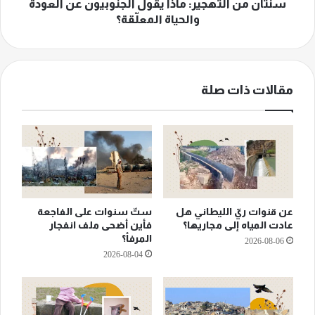
المعلّقة؟
سنتان من التهجير: ماذا يقول الجنوبيون عن العودة
والحياة المعلّقة؟
مقالات ذات صلة
عن قنوات ريّ الليطاني هل
ستّ سنوات على الفاجعة
عادت المياه إلى مجاريها؟
فأين أضحى ملف انفجار
المرفأ؟
2026-08-06
2026-08-04