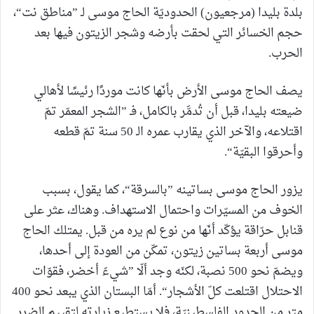
بلدة بليدا (مرجعيون) الحدوديّة الحاج موسى لـ ”مناطق نت“،
حجم الخسائر التي لحقت بأرضه وشجر الزيتون فيها بعد
الحرب.
يصف الحاج موسى الأرض بأنّها كانت موردًا رئيسًا لأهالي
ضيعته بليدا، قبل أن تُدمَّر بالكامل، فـ ”الشجر المعمّر تمّ
اقتلاعه، والآخر الذي يقارب عمره الـ 50 سنة تمّ قطعه
وأحرقوا البقيّة“.
يزور الحاج موسى بساتينه ”بالسرقة“، كما يقول، بسبب
الخوف من المسيّرات واحتمال الاستهداف. وهناك، عثر على
قنابل حرّاقة يؤكّد أنّها من نوع لم يره من قبل. يمتلك الحاج
موسى أربعة بساتين زيتون، تمكّن من العودة إلى أحدها،
ويضمّ نحو 500 نصبة، لكنّه وجد ألّا ”شيءَ أخضر، فقوّات
الاحتلال اقتلعت كلّ الأشجار“. أمّا البستان الذي يبعد نحو 400
متر من الحدود الفلسطينيّة، فلا يستطيع زيارته لتقييم الضرر