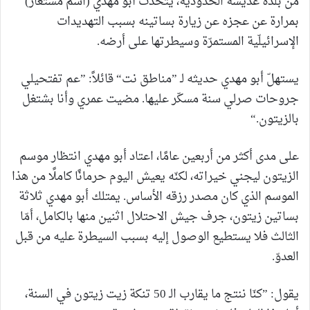
من بلدة عديسة الحدوديّة، يتحدّث أبو مهدي (اسم مستعار)
بمرارة عن عجزه عن زيارة بساتينه بسبب التهديدات
الإسرائيلّية المستمرّة وسيطرتها على أرضه.
يستهلّ أبو مهدي حديثه لـ ”مناطق نت“ قائلاً: ”عم تفتحيلي
جروحات صرلي سنة مسكّر عليها. مضيت عمري وأنا بشتغل
بالزيتون.“
على مدى أكثر من أربعين عامًا، اعتاد أبو مهدي انتظار موسم
الزيتون ليجني خيراته، لكنّه يعيش اليوم حرمانًا كاملًا من هذا
الموسم الذي كان مصدر رزقه الأساس. يمتلك أبو مهدي ثلاثة
بساتين زيتون، جرف جيش الاحتلال اثنين منها بالكامل، أمّا
الثالث فلا يستطيع الوصول إليه بسبب السيطرة عليه من قبل
العدوّ.
يقول: ”كنّا ننتج ما يقارب الـ 50 تنكة زيت زيتون في السنة،