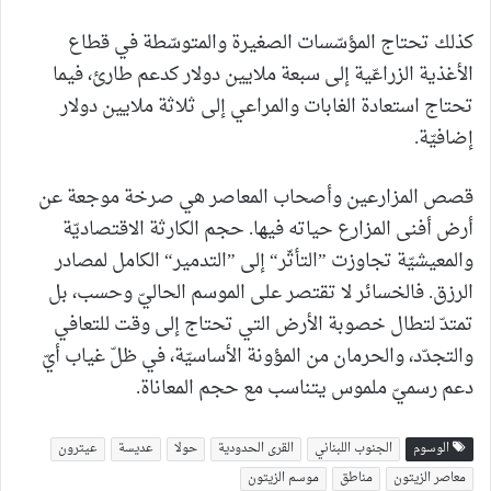
كذلك تحتاج المؤسّسات الصغيرة والمتوسّطة في قطاع
الأغذية الزراعّية إلى سبعة ملايين دولار كدعم طارئ، فيما
تحتاج استعادة الغابات والمراعي إلى ثلاثة ملايين دولار
إضافيّة.
قصص المزارعين وأصحاب المعاصر هي صرخة موجعة عن
أرض أفنى المزارع حياته فيها. حجم الكارثة الاقتصاديّة
والمعيشيّة تجاوزت ”التأثّر“ إلى ”التدمير“ الكامل لمصادر
الرزق. فالخسائر لا تقتصر على الموسم الحاليّ وحسب، بل
تمتدّ لتطال خصوبة الأرض التي تحتاج إلى وقت للتعافي
والتجدّد، والحرمان من المؤونة الأساسيّة، في ظلّ غياب أيّ
دعم رسميّ ملموس يتناسب مع حجم المعاناة.
الوسوم
الجنوب اللبناني
القرى الحدودية
حولا
عديسة
عيترون
معاصر الزيتون
مناطق
موسم الزيتون