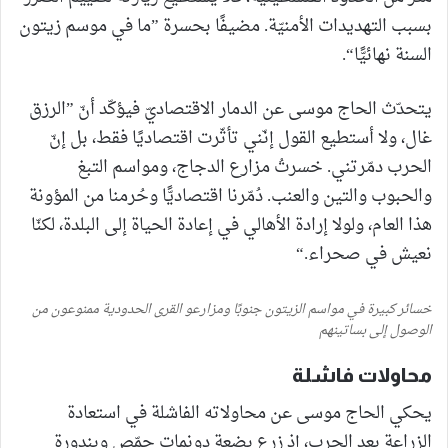
بسبب التهديدات الأمنيّة. مضيفًا بحسرة ”ما في موسم زيتون
السنة نهائيًّا“.
يتحدّث الحاج موسى عن الدمار الاقتصاديّ فيؤكّد أنّ ”الرزق
غال، ولا أستطيع القول إنّني تأثّرت اقتصاديًا فقط، بل إنّ
الحرب دمّرتني. خسرتُ مزارع الدجاج، ومواسم التبغ
والحبوب والتين والعنب. دُمّرنا اقتصاديًّا وحُرمنا من المؤونة
هذا العام، ولولا إرادة الأهالي في إعادة الحياة إلى البلدة، لكنّا
نعيش في صحراء.“
خسائر كبيرة في مواسم الزيتون جنوبًا ومزارعو القرى الحدودية ممنوعون من
الوصول إلى بساتينهم
محاولات فاشلة
يحكي الحاج موسى عن محاولاته الفاشلة في استعادة
الزراعة بعد الحرب، إذ زرع بضعة دونمات حمّص وبندورة