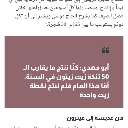
تبدأ بالإنتاج، ويجب ريّها كلّ أسبوعين بعد زراعتها خلال
فصل الصيف كما يشرح الحاج موسى ويشير إلى أنّ ”كل
دونم يستوعب ما بين 25 إلى 30 شجرة.“
أبو مهدي: كنّا ننتج ما يقارب الـ
50 تنكة زيت زيتون في السنة،
أمّا هذا العام فلم ننتج نقطة
زيت واحدة
من عديسة إلى عيترون