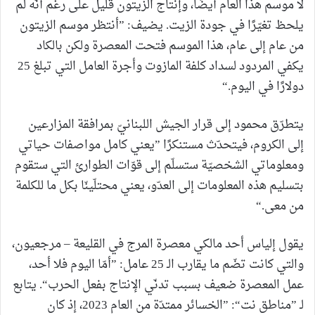
لا موسم هذا العام أيضًا، وإنتاج الزيتون قليل على رغم أنّه لم
يلحظ تغيّرًا في جودة الزيت. يضيف: ”أنتظر موسم الزيتون
من عام إلى عام، هذا الموسم فتحت المعصرة ولكن بالكاد
يكفي المردود لسداد كلفة المازوت وأجرة العامل التي تبلغ 25
دولارًا في اليوم.“
يتطرّق محمود إلى قرار الجيش اللبنانيّ بمرافقة المزارعين
إلى الكروم، فيتحدّث مستنكرًا ”يعني كامل مواصفات حياتي
ومعلوماتي الشخصيّة ستسلّم إلى قوّات الطوارئ التي ستقوم
بتسليم هذه المعلومات إلى العدّو، يعني محتلّينّا بكل ما للكلمة
من معى.“
يقول إلياس أحد مالكي معصرة المرج في القليعة – مرجعيون،
والتي كانت تضّم ما يقارب الـ 25 عامل: ”أمّا اليوم فلا أحد،
عمل المعصرة ضعيف بسبب تدنّي الإنتاج بفعل الحرب“. يتابع
لـ ”مناطق نت“: ”الخسائر ممتدّة من العام 2023، إذ كان