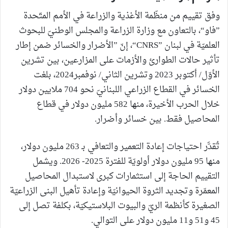
وفق تقييم من منظّمة الأغذية والزراعة في الأمم المتّحدة
”فاو“، بالتعاون مع وزارة الزراعة والمجلس الوطنيّ للبحوث
العلميّة في لبنان ”CNRS“، إنّ ”الأضرار والخسائر ضمن إطار
تأثير حالات الطوارئ والأزمات على المزارعين، بين تشرين
الأوّل/ أكتوبر 2023 وتشرين الثاني/ نوفمبر2024، بلغت
الخسائر في القطاع الزراعي اللبنانيّ نحو 704 ملايين دولار
خلال الحرب الأخيرة، منها 582 مليون دولار في قطاع
المحاصيل فقط. بين خسائر وأضرار.
تُقدَّر احتياجات إعادة التعمير والتعافي بـ 263 مليون دولار،
منها 95 مليون دولار أولويّة للفترة 2025- 2026. ويشمل
التقييم الحاجة إلى استثمارات كبرى لاستبدال المحاصيل
المعمّرة وتجديد الثروة الحيوانيّة وإعادة تأهيل البنى الزراعيّة
الصغيرة كأنظمة الريّ والبيوت البلاستيكيّة، بكلفة تصل إلى
45 و51 و11 مليون دولار على التوالي.