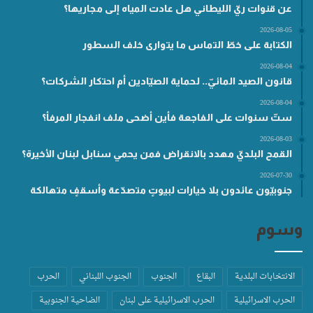
عن قنوات ريّ الليطاني هل عادت المياه إلى مجاريها؟
2026-08-05
الكتابة على خطّ التماس ما يتوارى خلف السطور
2026-08-04
قانون الصيد المائيّ.. لحماية الصيّادين أم احتكار الشركات؟
2026-08-04
ستّ سنوات على الفاجعة فأين أضحى ملف انفجار المرفأ؟
2026-08-03
القمح البلديّ مهدد بالانقراض فمن يحمي سنابل لبنان الأخيرة؟
2026-07-30
جنوبيّون عائدون بلا خيارات لبيوتٍ متصدّعة وأسقفٍ متهالكة
وسوم
الانتخابات البلدية
البقاع
الجنوب
الجنوب اللبناني
الحرب
الحرب الاسرائيلية
الحرب الاسرائيلية على لبنان
الضاحية الجنوبية