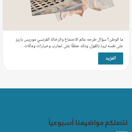
ما الوطن؟ سؤال طرحه عالم الاجتماع والرحّالة الفرنسيّ موريس باريز
على نفسه ليردّ بالقول، وذلك عطفًا على تجارب وخيارات ومآلات…
المزيد
لتصلكم مواضيعنا أسبوعياً