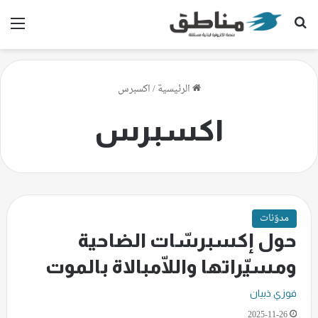
بحث عن
الق
الرئيسية
/
اكسبرس
اكسبرس
مدوّنات
حول إكسبرسّات الضاحية
ومسيّراتها واللّامبالاة بالموت
فوزي ذبيان
2025-11-26