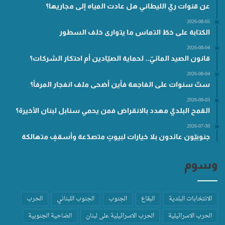
عن قنوات ريّ الليطاني هل عادت المياه إلى مجاريها؟
2026-08-05
الكتابة على خطّ التماس ما يتوارى خلف السطور
2026-08-04
قانون الصيد المائيّ.. لحماية الصيّادين أم احتكار الشركات؟
2026-08-04
ستّ سنوات على الفاجعة فأين أضحى ملف انفجار المرفأ؟
2026-08-03
القمح البلديّ مهدد بالانقراض فمن يحمي سنابل لبنان الأخيرة؟
2026-07-30
جنوبيّون عائدون بلا خيارات لبيوتٍ متصدّعة وأسقفٍ متهالكة
وسوم
الانتخابات البلدية
البقاع
الجنوب
الجنوب اللبناني
الحرب
الحرب الاسرائيلية
الحرب الاسرائيلية على لبنان
الضاحية الجنوبية