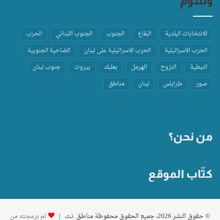
وسوم
الانتخابات البلدية
البقاع
الجنوب
الجنوب اللبناني
الحرب
الحرب الاسرائيلية
الحرب الاسرائيلية على لبنان
الضاحية الجنوبية
النبطية
النزوح
الهرمل
بعلبك
بيروت
جنوب لبنان
صور
طرابلس
لبنان
مناطق
من نحن؟
كتّاب الموقع
© حقوق النشر 2026، جميع الحقوق محفوظة مناطق .نت |
تم برمجته من