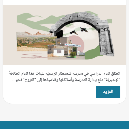
انطلق العام الدراسيّ في مدرسة شمسطار الرسميّة للبنات هذا العام انطلاقةً
”تهجيريّة“ دفع بإدارة المدرسة وأساتذتها وتلاميذها إلى ”النزوح“ نحو…
المزيد