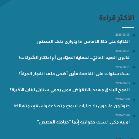
الأكثر قراءة
2026-08-05
الكتابة على خطّ التماس ما يتوارى خلف السطور
2026-08-04
قانون الصيد المائيّ.. لحماية الصيّادين أم احتكار الشركات؟
2026-08-04
ستّ سنوات على الفاجعة فأين أضحى ملف انفجار المرفأ؟
2026-08-03
القمح البلديّ مهدد بالانقراض فمن يحمي سنابل لبنان الأخيرة؟
2026-07-30
جنوبيّون عائدون بلا خيارات لبيوتٍ متصدّعة وأسقفٍ متهالكة
2026-07-28
أمنية مكّي: لست حكواتيّة إنّما “خيّاطة القصص”