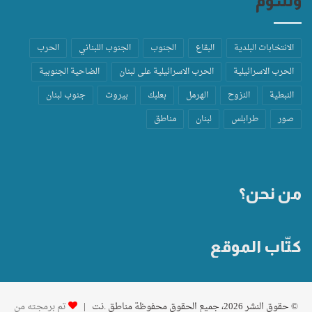
وسوم
الانتخابات البلدية
البقاع
الجنوب
الجنوب اللبناني
الحرب
الحرب الاسرائيلية
الحرب الاسرائيلية على لبنان
الضاحية الجنوبية
النبطية
النزوح
الهرمل
بعلبك
بيروت
جنوب لبنان
صور
طرابلس
لبنان
مناطق
من نحن؟
كتّاب الموقع
© حقوق النشر 2026، جميع الحقوق محفوظة مناطق .نت |
تم برمجته من