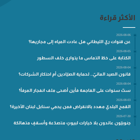
الأكثر قراءة
2026-08-06
عن قنوات ريّ الليطاني هل عادت المياه إلى مجاريها؟
2026-08-05
الكتابة على خطّ التماس ما يتوارى خلف السطور
2026-08-04
قانون الصيد المائيّ.. لحماية الصيّادين أم احتكار الشركات؟
2026-08-04
ستّ سنوات على الفاجعة فأين أضحى ملف انفجار المرفأ؟
2026-08-03
القمح البلديّ مهدد بالانقراض فمن يحمي سنابل لبنان الأخيرة؟
2026-07-30
جنوبيّون عائدون بلا خيارات لبيوتٍ متصدّعة وأسقفٍ متهالكة