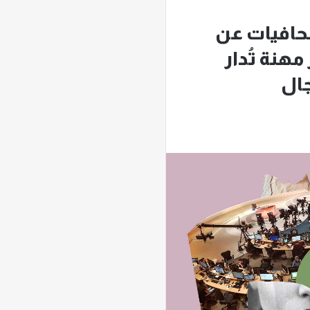
حافيات عن
مهنة تُدار
جال