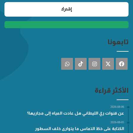
تابعونا
فيسبوك
‫X
انستقرام
‫TikTok
واتساب
الأكثر قراءة
2026-08-06
عن قنوات ريّ الليطاني هل عادت المياه إلى مجاريها؟
2026-08-05
الكتابة على خطّ التماس ما يتوارى خلف السطور