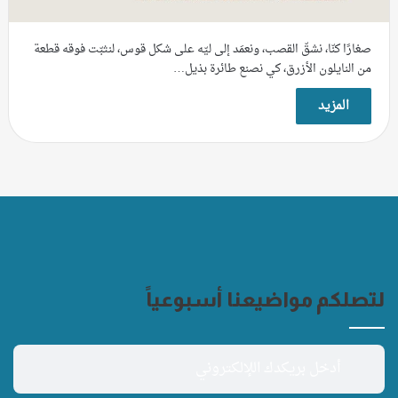
صغارًا كنّا، نشقّ القصب، ونعمَد إلى ليّه على شكل قوس، لنثبّت فوقه قطعة
من النايلون الأزرق، كي نصنع طائرة بذيل…
المزيد
لتصلكم مواضيعنا أسبوعياً