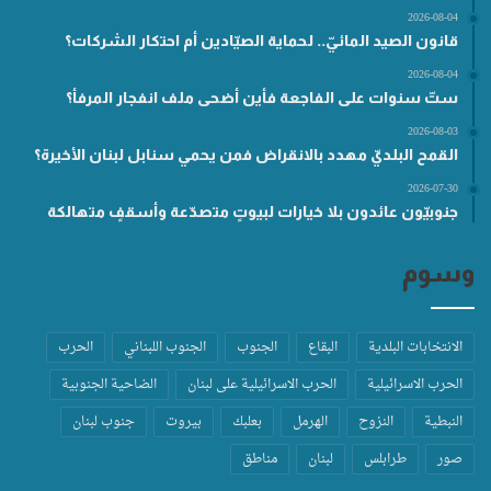
2026-08-04
قانون الصيد المائيّ.. لحماية الصيّادين أم احتكار الشركات؟
2026-08-04
ستّ سنوات على الفاجعة فأين أضحى ملف انفجار المرفأ؟
2026-08-03
القمح البلديّ مهدد بالانقراض فمن يحمي سنابل لبنان الأخيرة؟
2026-07-30
جنوبيّون عائدون بلا خيارات لبيوتٍ متصدّعة وأسقفٍ متهالكة
وسوم
الانتخابات البلدية
البقاع
الجنوب
الجنوب اللبناني
الحرب
الحرب الاسرائيلية
الحرب الاسرائيلية على لبنان
الضاحية الجنوبية
النبطية
النزوح
الهرمل
بعلبك
بيروت
جنوب لبنان
صور
طرابلس
لبنان
مناطق