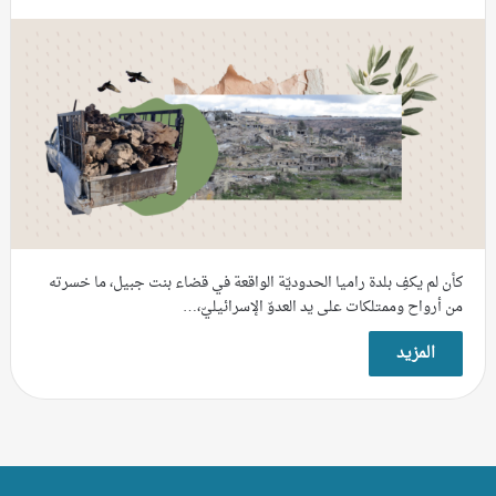
كأن لم يكفِ بلدة راميا الحدوديّة الواقعة في قضاء بنت جبيل، ما خسرته
من أرواح وممتلكات على يد العدوّ الإسرائيليّ،…
المزيد