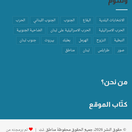
وسوم
الانتخابات البلدية
البقاع
الجنوب
الجنوب اللبناني
الحرب
الحرب الاسرائيلية
الحرب الاسرائيلية على لبنان
الضاحية الجنوبية
النبطية
النزوح
الهرمل
بعلبك
بيروت
جنوب لبنان
صور
طرابلس
لبنان
مناطق
من نحن؟
كتّاب الموقع
© حقوق النشر 2026، جميع الحقوق محفوظة مناطق .نت |
تم برمجته من