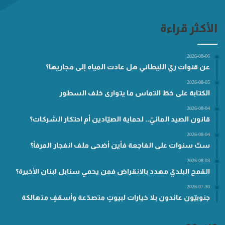
الأكثر قراءة
2026-08-06
عن قنوات ريّ الليطاني هل عادت المياه إلى مجاريها؟
2026-08-05
الكتابة على خطّ التماس ما يتوارى خلف السطور
2026-08-04
قانون الصيد المائيّ.. لحماية الصيّادين أم احتكار الشركات؟
2026-08-04
ستّ سنوات على الفاجعة فأين أضحى ملف انفجار المرفأ؟
2026-08-03
القمح البلديّ مهدد بالانقراض فمن يحمي سنابل لبنان الأخيرة؟
2026-07-30
جنوبيّون عائدون بلا خيارات لبيوتٍ متصدّعة وأسقفٍ متهالكة