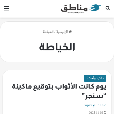
بحث عن
الق
الرئيسية
/
الخياطة
الخياطة
ذاكرة وأمكنة
يوم كانت الأثواب بتوقيع ماكينة
“سنجر”
عبدالحليم حمود
2025-11-02