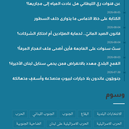
عن قنوات ريّ الليطاني هل عادت المياه إلى مجاريها؟
2026-08-05
الكتابة على خطّ التماس ما يتوارى خلف السطور
2026-08-04
قانون الصيد المائيّ.. لحماية الصيّادين أم احتكار الشركات؟
2026-08-04
ستّ سنوات على الفاجعة فأين أضحى ملف انفجار المرفأ؟
2026-08-03
القمح البلديّ مهدد بالانقراض فمن يحمي سنابل لبنان الأخيرة؟
2026-07-30
جنوبيّون عائدون بلا خيارات لبيوتٍ متصدّعة وأسقفٍ متهالكة
وسوم
الانتخابات البلدية
البقاع
الجنوب
الجنوب اللبناني
الحرب
الحرب الاسرائيلية
الحرب الاسرائيلية على لبنان
الضاحية الجنوبية