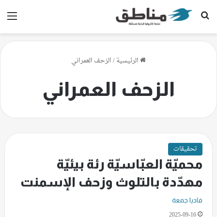
بحث عن
الق
الرئيسية
/
الزحف العمراني
الزحف العمراني
تحقيقات
محميّة العبّاسيّة رئة بيئيّة
مهدّدة بالتلوث وزحف الإسمنت
فاديا جمعة
2025-09-16