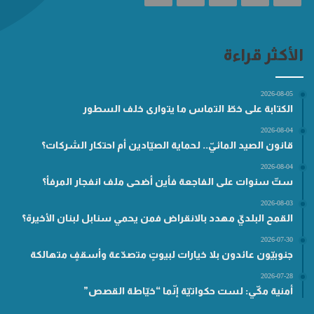
الأكثر قراءة
2026-08-05
الكتابة على خطّ التماس ما يتوارى خلف السطور
2026-08-04
قانون الصيد المائيّ.. لحماية الصيّادين أم احتكار الشركات؟
2026-08-04
ستّ سنوات على الفاجعة فأين أضحى ملف انفجار المرفأ؟
2026-08-03
القمح البلديّ مهدد بالانقراض فمن يحمي سنابل لبنان الأخيرة؟
2026-07-30
جنوبيّون عائدون بلا خيارات لبيوتٍ متصدّعة وأسقفٍ متهالكة
2026-07-28
أمنية مكّي: لست حكواتيّة إنّما “خيّاطة القصص”