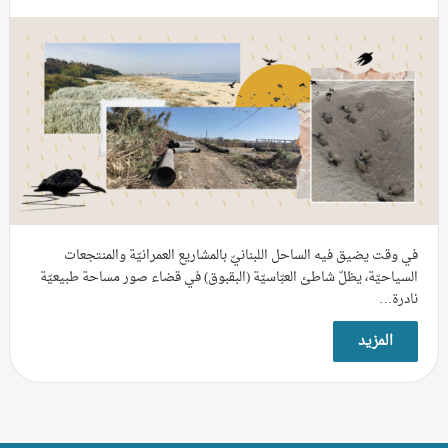
في وقت يضيق فيه الساحل اللبنانيّ بالمشاريع العمرانيّة والمنتجعات
السياحيّة، يظلّ شاطئ العبّاسيّة (البقبوق) في قضاء صور مساحة طبيعيّة
نادرة…
المزيد