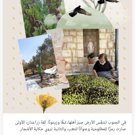
في الجنوب تتنفّس الأرض صبر أهلها، تبغًا وزيتونًا. ثمّة زراعتان، الأولى
صارت رمزًا للمظلوميّة وعنوانًا للتعب، والثانية تروي حكاية الأشجار…