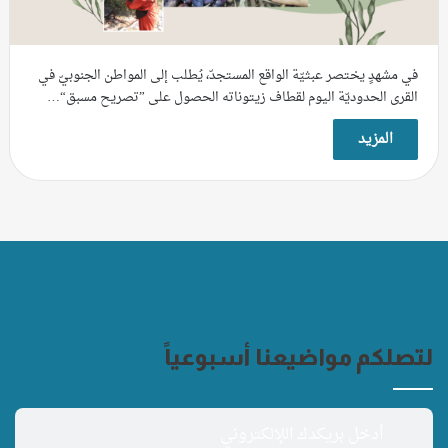
في مشهدٍ يختصر عبثيّة الواقع المستجدّ، يُطلب إلى المواطن الجنوبيّ في
القرى الحدوديّة اليوم لقطاف زيتوناته الحصول على ”تصريح مسبق“…
المزيد
لتصلكم مواضيعنا أسبوعياً