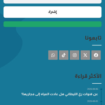
تابعونا
فيسبوك
‫X
انستقرام
‫TikTok
واتساب
الأكثر قراءة
2026-08-06
عن قنوات ريّ الليطاني هل عادت المياه إلى مجاريها؟
2026-08-05