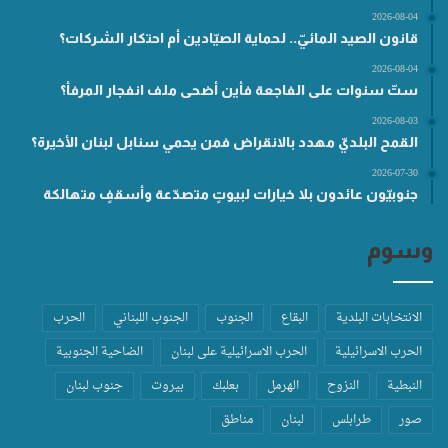
2026-08-04
قانون الصيد المائيّ.. لحماية الصيّادين أم احتكار الشركات؟
2026-08-04
ستّ سنوات على الفاجعة فأين أضحى ملف انفجار المرفأ؟
2026-08-03
القمح البلديّ مهدد بالانقراض فمن يحمي سنابل لبنان الأخيرة؟
2026-07-30
جنوبيّون عائدون بلا خيارات لبيوتٍ متصدّعة وأسقفٍ متهالكة
وسوم
الانتخابات البلدية
البقاع
الجنوب
الجنوب اللبناني
الحرب
الحرب الاسرائيلية
الحرب الاسرائيلية على لبنان
الضاحية الجنوبية
النبطية
النزوح
الهرمل
بعلبك
بيروت
جنوب لبنان
صور
طرابلس
لبنان
مناطق