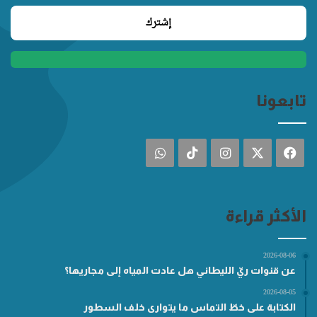
تابعونا
فيسبوك
‫X
انستقرام
‫TikTok
واتساب
الأكثر قراءة
2026-08-06
عن قنوات ريّ الليطاني هل عادت المياه إلى مجاريها؟
2026-08-05
الكتابة على خطّ التماس ما يتوارى خلف السطور