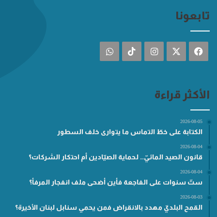
تابعونا
فيسبوك
‫X
انستقرام
‫TikTok
واتساب
الأكثر قراءة
2026-08-05
الكتابة على خطّ التماس ما يتوارى خلف السطور
2026-08-04
قانون الصيد المائيّ.. لحماية الصيّادين أم احتكار الشركات؟
2026-08-04
ستّ سنوات على الفاجعة فأين أضحى ملف انفجار المرفأ؟
2026-08-03
القمح البلديّ مهدد بالانقراض فمن يحمي سنابل لبنان الأخيرة؟