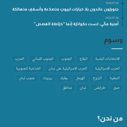
2026-07-30
جنوبيّون عائدون بلا خيارات لبيوتٍ متصدّعة وأسقفٍ متهالكة
2026-07-28
أمنية مكّي: لست حكواتيّة إنّما “خيّاطة القصص”
وسوم
الانتخابات البلدية
البقاع
الجنوب
الجنوب اللبناني
الحرب
الحرب الاسرائيلية
الحرب الاسرائيلية على لبنان
الضاحية الجنوبية
النبطية
النزوح
الهرمل
بعلبك
بيروت
جنوب لبنان
صور
طرابلس
لبنان
مناطق
من نحن؟