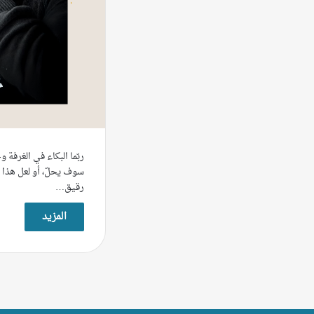
ربّما البكاء في الغرفة وح
سوف يحلّ، أو لعل هذا ا
رقيق…
المزيد