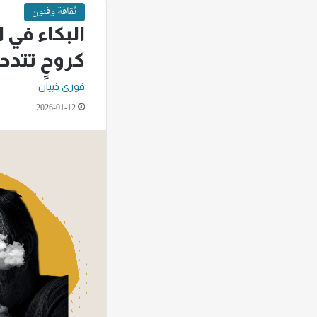
ثقافة وفنون
البكاء في ا
كروحٍ تتدح
فوزي ذبيان
2026-01-12