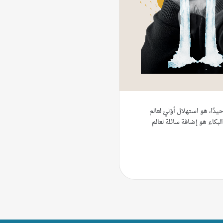
يدًا، هو استهلال أوّليّ لعالم
لبكاء هو إضافة سائلة لعالم