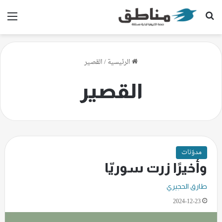
بحث عن
الق
الرئيسية
/
القصير
القصير
مدوّنات
وأخيرًا زرت سوريّا
طارق الحجيري
2024-12-23