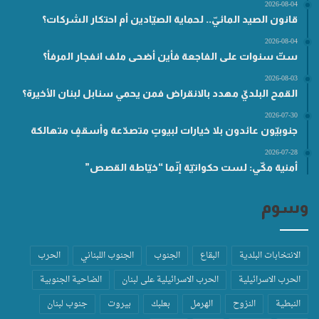
2026-08-04
قانون الصيد المائيّ.. لحماية الصيّادين أم احتكار الشركات؟
2026-08-04
ستّ سنوات على الفاجعة فأين أضحى ملف انفجار المرفأ؟
2026-08-03
القمح البلديّ مهدد بالانقراض فمن يحمي سنابل لبنان الأخيرة؟
2026-07-30
جنوبيّون عائدون بلا خيارات لبيوتٍ متصدّعة وأسقفٍ متهالكة
2026-07-28
أمنية مكّي: لست حكواتيّة إنّما “خيّاطة القصص”
وسوم
الانتخابات البلدية
البقاع
الجنوب
الجنوب اللبناني
الحرب
الحرب الاسرائيلية
الحرب الاسرائيلية على لبنان
الضاحية الجنوبية
النبطية
النزوح
الهرمل
بعلبك
بيروت
جنوب لبنان