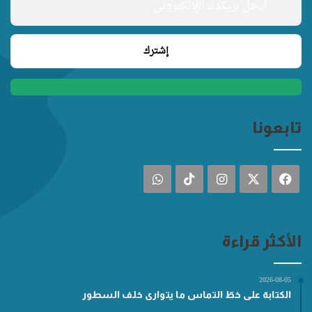
تابعونا
فيسبوك
‫X
انستقرام
‫TikTok
واتساب
الأكثر قراءة
2026-08-05
الكتابة على خطّ التماس ما يتوارى خلف السطور