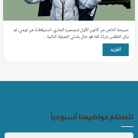
صبيحة الثامن من كانون الأول (ديسمبر) الجاري، استيقظتُ من نومي، لم
يكن الطقس باردًا، كما هو حال بلدتي الجبليَّة النائية…
المزيد
لتصلكم مواضيعنا أسبوعياً