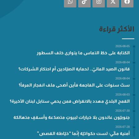
فيسبوك
‫X
انستقرام
‫TikTok
واتساب
الأكثر قراءة
2026-08-05
الكتابة على خطّ التماس ما يتوارى خلف السطور
2026-08-04
قانون الصيد المائيّ.. لحماية الصيّادين أم احتكار الشركات؟
2026-08-04
ستّ سنوات على الفاجعة فأين أضحى ملف انفجار المرفأ؟
2026-08-03
القمح البلديّ مهدد بالانقراض فمن يحمي سنابل لبنان الأخيرة؟
2026-07-30
جنوبيّون عائدون بلا خيارات لبيوتٍ متصدّعة وأسقفٍ متهالكة
2026-07-28
أمنية مكّي: لست حكواتيّة إنّما “خيّاطة القصص”