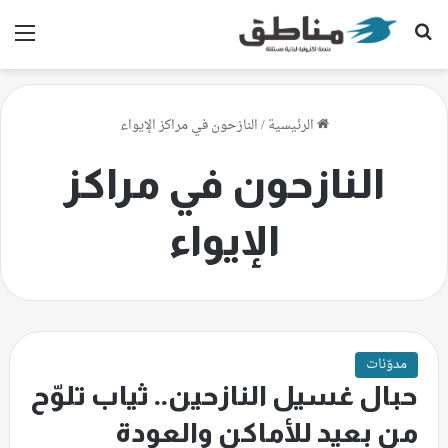
بحث عن
الق
الرئيسية
/
النازحون في مراكز الإيواء
النازحون في مراكز
الإيواء
مدوّنات
حبال غسيل النازحين.. ثياب تلوّح
من بعيد للأماكن والعودة