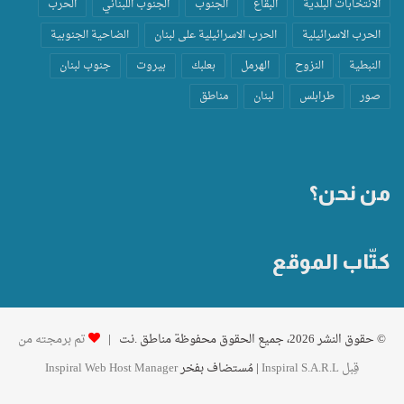
الانتخابات البلدية
البقاع
الجنوب
الجنوب اللبناني
الحرب
الحرب الاسرائيلية
الحرب الاسرائيلية على لبنان
الضاحية الجنوبية
النبطية
النزوح
الهرمل
بعلبك
بيروت
جنوب لبنان
صور
طرابلس
لبنان
مناطق
من نحن؟
كتّاب الموقع
© حقوق النشر 2026، جميع الحقوق محفوظة مناطق .نت |
تم برمجته من
قِبل Inspiral S.A.R.L
| مُستضاف بفخر
Inspiral Web Host Manager