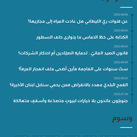
2026-08-06
عن قنوات ريّ الليطاني هل عادت المياه إلى مجاريها؟
2026-08-05
الكتابة على خطّ التماس ما يتوارى خلف السطور
2026-08-04
قانون الصيد المائيّ.. لحماية الصيّادين أم احتكار الشركات؟
2026-08-04
ستّ سنوات على الفاجعة فأين أضحى ملف انفجار المرفأ؟
2026-08-03
القمح البلديّ مهدد بالانقراض فمن يحمي سنابل لبنان الأخيرة؟
2026-07-30
جنوبيّون عائدون بلا خيارات لبيوتٍ متصدّعة وأسقفٍ متهالكة
وسوم