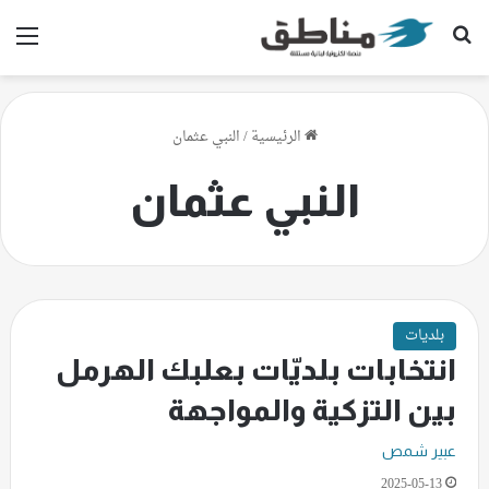
بحث عن
الق
الرئيسية
/
النبي عثمان
النبي عثمان
بلديات
انتخابات بلديّات بعلبك الهرمل
بين التزكية والمواجهة
عبير شمص
2025-05-13