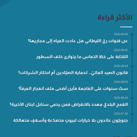
الأكثر قراءة
2026-08-06
عن قنوات ريّ الليطاني هل عادت المياه إلى مجاريها؟
2026-08-05
الكتابة على خطّ التماس ما يتوارى خلف السطور
2026-08-04
قانون الصيد المائيّ.. لحماية الصيّادين أم احتكار الشركات؟
2026-08-04
ستّ سنوات على الفاجعة فأين أضحى ملف انفجار المرفأ؟
2026-08-03
القمح البلديّ مهدد بالانقراض فمن يحمي سنابل لبنان الأخيرة؟
2026-07-30
جنوبيّون عائدون بلا خيارات لبيوتٍ متصدّعة وأسقفٍ متهالكة