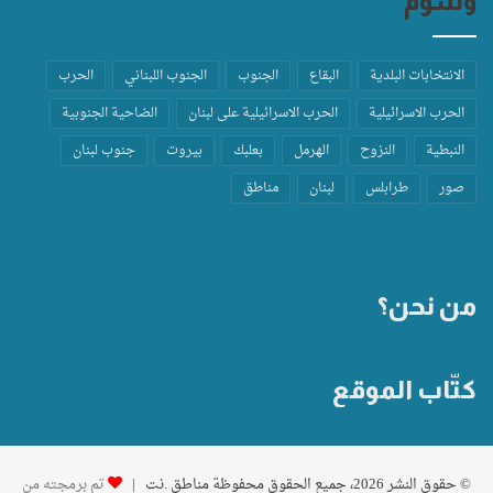
وسوم
الانتخابات البلدية
البقاع
الجنوب
الجنوب اللبناني
الحرب
الحرب الاسرائيلية
الحرب الاسرائيلية على لبنان
الضاحية الجنوبية
النبطية
النزوح
الهرمل
بعلبك
بيروت
جنوب لبنان
صور
طرابلس
لبنان
مناطق
من نحن؟
كتّاب الموقع
© حقوق النشر 2026، جميع الحقوق محفوظة مناطق .نت |
تم برمجته من