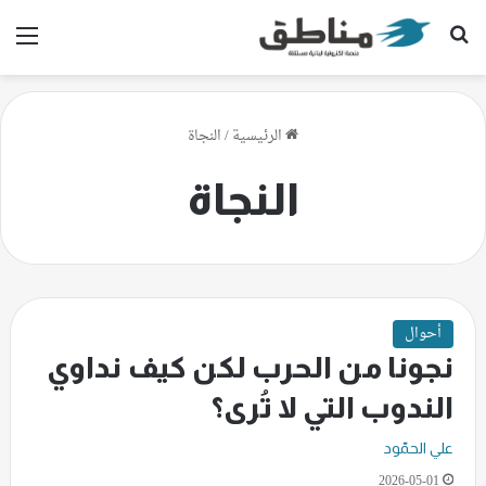
بحث عن
الق
الرئيسية
/
النجاة
النجاة
أحوال
نجونا من الحرب لكن كيف نداوي
الندوب التي لا تُرى؟
علي الحمّود
2026-05-01