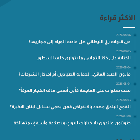
الأكثر قراءة
2026-08-06
عن قنوات ريّ الليطاني هل عادت المياه إلى مجاريها؟
2026-08-05
الكتابة على خطّ التماس ما يتوارى خلف السطور
2026-08-04
قانون الصيد المائيّ.. لحماية الصيّادين أم احتكار الشركات؟
2026-08-04
ستّ سنوات على الفاجعة فأين أضحى ملف انفجار المرفأ؟
2026-08-03
القمح البلديّ مهدد بالانقراض فمن يحمي سنابل لبنان الأخيرة؟
2026-07-30
جنوبيّون عائدون بلا خيارات لبيوتٍ متصدّعة وأسقفٍ متهالكة