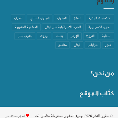
وسوم
الانتخابات البلدية
البقاع
الجنوب
الجنوب اللبناني
الحرب
الحرب الاسرائيلية
الحرب الاسرائيلية على لبنان
الضاحية الجنوبية
النبطية
النزوح
الهرمل
بعلبك
بيروت
جنوب لبنان
صور
طرابلس
لبنان
مناطق
من نحن؟
كتّاب الموقع
© حقوق النشر 2026، جميع الحقوق محفوظة مناطق .نت |
تم برمجته من