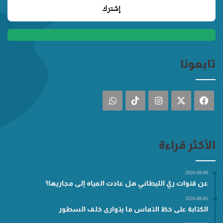
تابعونا
فيسبوك
‫X
انستقرام
‫TikTok
واتساب
الأكثر قراءة
2026-08-06
عن قنوات ريّ الليطاني هل عادت المياه إلى مجاريها؟
2026-08-05
الكتابة على خطّ التماس ما يتوارى خلف السطور