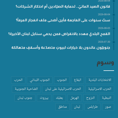
2026-08-04
قانون الصيد المائيّ.. لحماية الصيّادين أم احتكار الشركات؟
2026-08-04
ستّ سنوات على الفاجعة فأين أضحى ملف انفجار المرفأ؟
2026-08-03
القمح البلديّ مهدد بالانقراض فمن يحمي سنابل لبنان الأخيرة؟
2026-07-30
جنوبيّون عائدون بلا خيارات لبيوتٍ متصدّعة وأسقفٍ متهالكة
وسوم
الانتخابات البلدية
البقاع
الجنوب
الجنوب اللبناني
الحرب
الحرب الاسرائيلية
الحرب الاسرائيلية على لبنان
الضاحية الجنوبية
النبطية
النزوح
الهرمل
بعلبك
بيروت
جنوب لبنان
صور
طرابلس
لبنان
مناطق