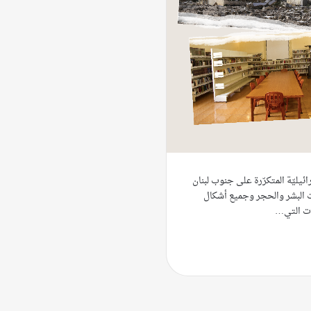
يليّة المتكرّرة على جنوب لبنان
 البشر والحجر وجميع أشكال
دات التي…