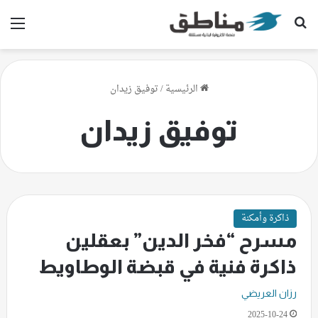
بحث عن
الق
الرئيسية
/
توفيق زيدان
توفيق زيدان
ذاكرة وأمكنة
مسرح “فخر الدين” بعقلين
ذاكرة فنية في قبضة الوطاويط
رزان العريضي
2025-10-24