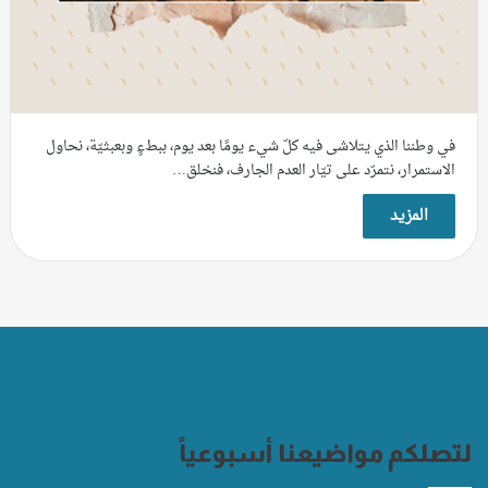
في وطننا الذي يتلاشى فيه كلّ شيء يومًا بعد يوم، ببطءٍ وبعبثيّة، نحاول
الاستمرار، نتمرّد على تيّار العدم الجارف، فنخلق…
المزيد
لتصلكم مواضيعنا أسبوعياً