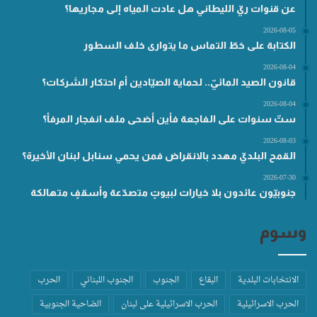
عن قنوات ريّ الليطاني هل عادت المياه إلى مجاريها؟
2026-08-05
الكتابة على خطّ التماس ما يتوارى خلف السطور
2026-08-04
قانون الصيد المائيّ.. لحماية الصيّادين أم احتكار الشركات؟
2026-08-04
ستّ سنوات على الفاجعة فأين أضحى ملف انفجار المرفأ؟
2026-08-03
القمح البلديّ مهدد بالانقراض فمن يحمي سنابل لبنان الأخيرة؟
2026-07-30
جنوبيّون عائدون بلا خيارات لبيوتٍ متصدّعة وأسقفٍ متهالكة
وسوم
الانتخابات البلدية
البقاع
الجنوب
الجنوب اللبناني
الحرب
الحرب الاسرائيلية
الحرب الاسرائيلية على لبنان
الضاحية الجنوبية