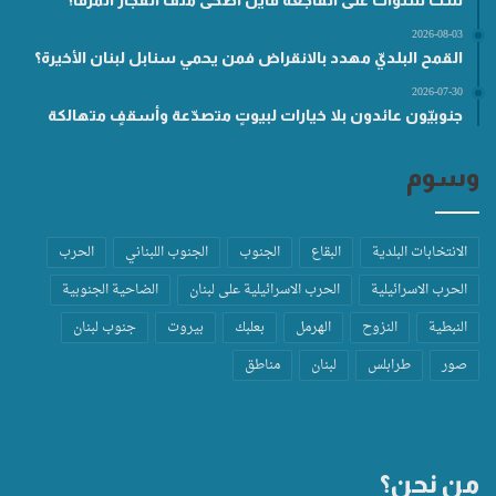
ستّ سنوات على الفاجعة فأين أضحى ملف انفجار المرفأ؟
2026-08-03
القمح البلديّ مهدد بالانقراض فمن يحمي سنابل لبنان الأخيرة؟
2026-07-30
جنوبيّون عائدون بلا خيارات لبيوتٍ متصدّعة وأسقفٍ متهالكة
وسوم
الانتخابات البلدية
البقاع
الجنوب
الجنوب اللبناني
الحرب
الحرب الاسرائيلية
الحرب الاسرائيلية على لبنان
الضاحية الجنوبية
النبطية
النزوح
الهرمل
بعلبك
بيروت
جنوب لبنان
صور
طرابلس
لبنان
مناطق
من نحن؟