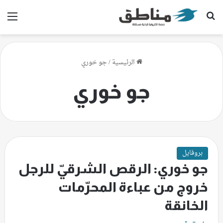
بحث عن
الق
الرئيسية
/
جو خوري
جو خوري
بروفايل
جو خوري: الرقص الشرقيّ للرجل
خروج من عباءة المحرّمات
الخانقة