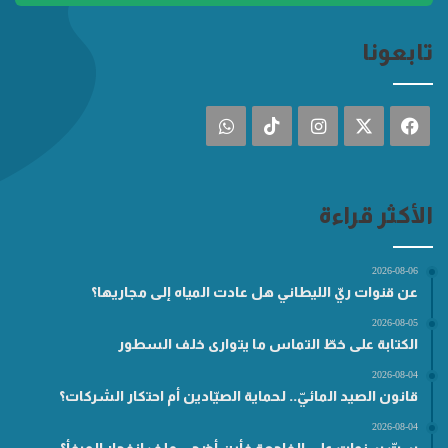
تابعونا
فيسبوك
‫X
انستقرام
‫TikTok
واتساب
الأكثر قراءة
2026-08-06
عن قنوات ريّ الليطاني هل عادت المياه إلى مجاريها؟
2026-08-05
الكتابة على خطّ التماس ما يتوارى خلف السطور
2026-08-04
قانون الصيد المائيّ.. لحماية الصيّادين أم احتكار الشركات؟
2026-08-04