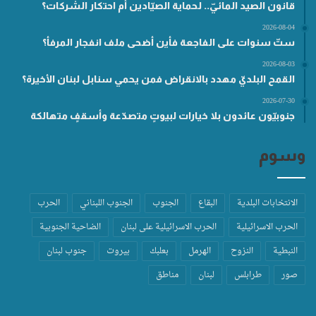
قانون الصيد المائيّ.. لحماية الصيّادين أم احتكار الشركات؟
2026-08-04
ستّ سنوات على الفاجعة فأين أضحى ملف انفجار المرفأ؟
2026-08-03
القمح البلديّ مهدد بالانقراض فمن يحمي سنابل لبنان الأخيرة؟
2026-07-30
جنوبيّون عائدون بلا خيارات لبيوتٍ متصدّعة وأسقفٍ متهالكة
وسوم
الانتخابات البلدية
البقاع
الجنوب
الجنوب اللبناني
الحرب
الحرب الاسرائيلية
الحرب الاسرائيلية على لبنان
الضاحية الجنوبية
النبطية
النزوح
الهرمل
بعلبك
بيروت
جنوب لبنان
صور
طرابلس
لبنان
مناطق