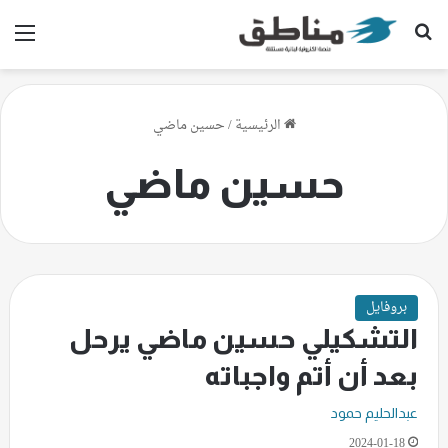
بحث عن
الق
الرئيسية
/
حسين ماضي
حسين ماضي
بروفايل
التشكيلي حسين ماضي يرحل
بعد أن أتم واجباته
عبدالحليم حمود
2024-01-18