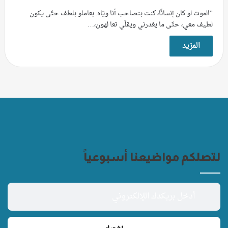
”الموت لو كان إنسانًا، كنت بتصاحب أنا ويّاه. بعاملو بلطف حتّى يكون
لطيف معي، حتّى ما يغدرني ويقلّي تعا لهون،…
المزيد
لتصلكم مواضيعنا أسبوعياً