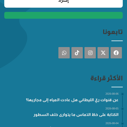
تابعونا
فيسبوك
‫X
انستقرام
‫TikTok
واتساب
الأكثر قراءة
2026-08-06
عن قنوات ريّ الليطاني هل عادت المياه إلى مجاريها؟
2026-08-05
الكتابة على خطّ التماس ما يتوارى خلف السطور
2026-08-04