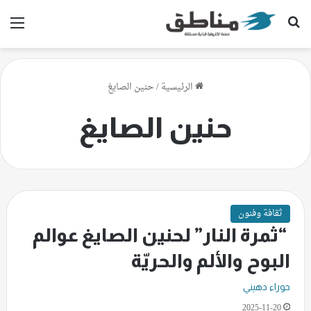
بحث عن
الق
الرئيسية
/
حنين الصايغ
حنين الصايغ
ثقافة وفنون
“ثمرة النار” لحنين الصايغ عوالم
البوح والألم والحريّة
حوراء دهيني
2025-11-20