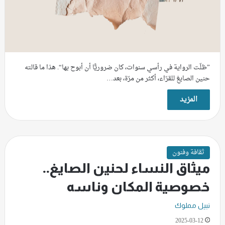
”ظلّت الرواية في رأسي سنوات، كان ضروريًّا أن أبوح بها“. هذا ما قالته
حنين الصايغ للقرّاء، أكثر من مرّة، بعد…
المزيد
ثقافة وفنون
ميثاق النساء لحنين الصايغ..
خصوصية المكان وناسه
نبيل مملوك
2025-03-12