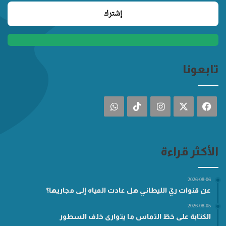
تابعونا
فيسبوك
‫X
انستقرام
‫TikTok
واتساب
الأكثر قراءة
2026-08-06
عن قنوات ريّ الليطاني هل عادت المياه إلى مجاريها؟
2026-08-05
الكتابة على خطّ التماس ما يتوارى خلف السطور