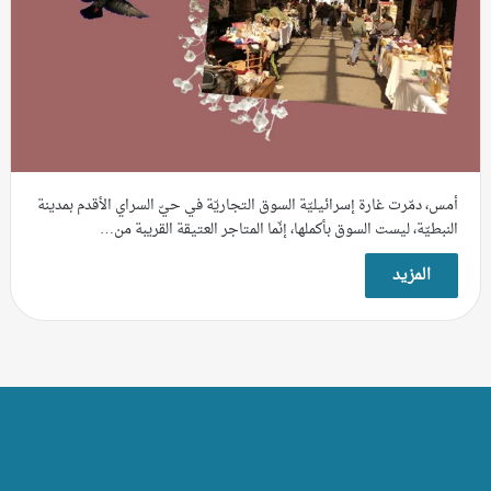
أمس، دمّرت غارة إسرائيليّة السوق التجاريّة في حيّ السراي الأقدم بمدينة
النبطيّة، ليست السوق بأكملها، إنّما المتاجر العتيقة القريبة من…
المزيد