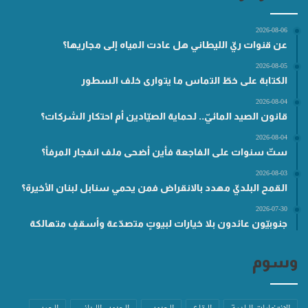
2026-08-06
عن قنوات ريّ الليطاني هل عادت المياه إلى مجاريها؟
2026-08-05
الكتابة على خطّ التماس ما يتوارى خلف السطور
2026-08-04
قانون الصيد المائيّ.. لحماية الصيّادين أم احتكار الشركات؟
2026-08-04
ستّ سنوات على الفاجعة فأين أضحى ملف انفجار المرفأ؟
2026-08-03
القمح البلديّ مهدد بالانقراض فمن يحمي سنابل لبنان الأخيرة؟
2026-07-30
جنوبيّون عائدون بلا خيارات لبيوتٍ متصدّعة وأسقفٍ متهالكة
وسوم