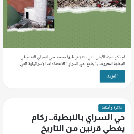
لم تكن المرّة الأولى التي يتعرّض فيها مسجد حيّ السراي القديم في
النبطيّة المعروف بـ“جامع حيّ السراي“ للاعتداءات الإسرائيليّة التي…
المزيد
ذاكرة وأمكنة
حي السراي بالنبطية.. ركام
يغطي قرنين من التاريخ