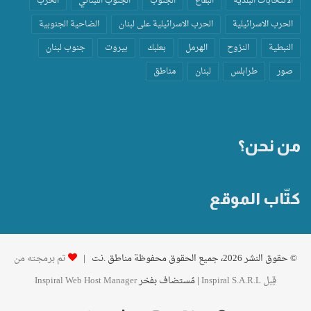
الانتخابات البلدية
البقاع
الجنوب
الجنوب اللبناني
الحرب
الحرب الاسرائيلية
الحرب الاسرائيلية على لبنان
الضاحية الجنوبية
النبطية
النزوح
الهرمل
بعلبك
بيروت
جنوب لبنان
صور
طرابلس
لبنان
مناطق
من نحن؟
كتّاب الموقع
© حقوق النشر 2026، جميع الحقوق محفوظة مناطق .نت |
تم برمجته من
قِبل Inspiral S.A.R.L
| مُستضاف بفخر
Inspiral Web Host Manager