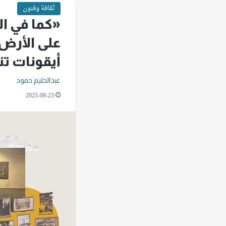
ثقافة وفنون
«كما في ا
على الأر
أيقونات 
عبدالحليم حمود
2025-08-23