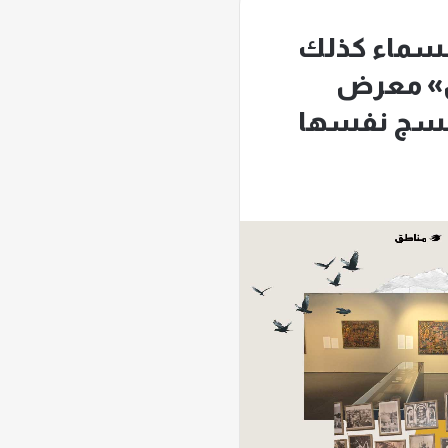
لسماء كذلك
ض» معرض
تنسج نفسها