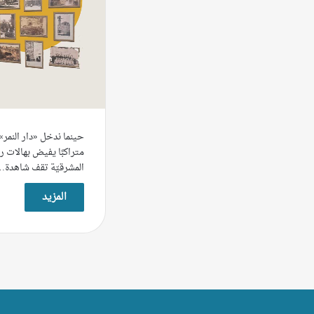
حينما ندخل «دار النمر» ف
متراكبًا يفيض بهالات ر
المشرقيّة تقف شاهدة…
المزيد