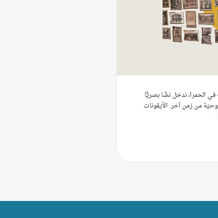
ي الحمرا، ندخل نصًّا بصريًّا
وحيّة من زمن آخر. الأيقونات