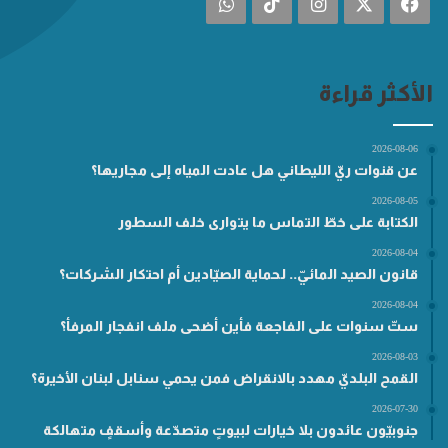
فيسبوك
‫X
انستقرام
‫TikTok
واتساب
الأكثر قراءة
2026-08-06
عن قنوات ريّ الليطاني هل عادت المياه إلى مجاريها؟
2026-08-05
الكتابة على خطّ التماس ما يتوارى خلف السطور
2026-08-04
قانون الصيد المائيّ.. لحماية الصيّادين أم احتكار الشركات؟
2026-08-04
ستّ سنوات على الفاجعة فأين أضحى ملف انفجار المرفأ؟
2026-08-03
القمح البلديّ مهدد بالانقراض فمن يحمي سنابل لبنان الأخيرة؟
2026-07-30
جنوبيّون عائدون بلا خيارات لبيوتٍ متصدّعة وأسقفٍ متهالكة