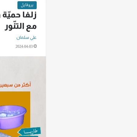
بروفايل
زلفا حميّة
مع التنّور
علي سلمان
2024-04-03