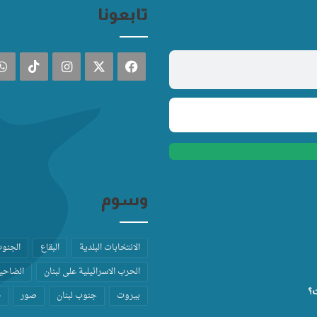
تابعونا
فيسبوك
‫X
انستقرام
TikTok
وسوم
الانتخابات البلدية
البقاع
الجنو
الحرب الاسرائيلية على لبنان
الضاحية
ت؟
بيروت
جنوب لبنان
صور
ط