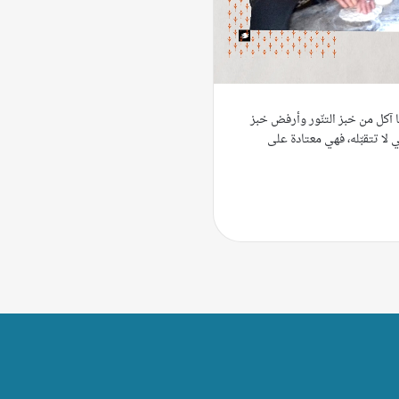
 آكل من خبز التنّور وأرفض خبز
 لا تتقبّله، فهي معتادة على