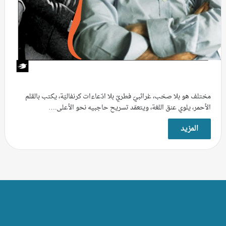
مختلف هو بلا صخب، غرائبيّ فطريّ بلا ادّعاءات كرنفاليّة، يكتب بالقلم
الأحمر، يلوي عنق اللغة، ويتعمّد تسريح حاجبيه نحو الأعلى.…
المزيد