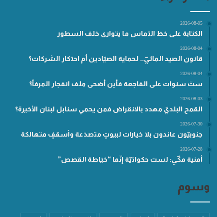
2026-08-05
الكتابة على خطّ التماس ما يتوارى خلف السطور
2026-08-04
قانون الصيد المائيّ.. لحماية الصيّادين أم احتكار الشركات؟
2026-08-04
ستّ سنوات على الفاجعة فأين أضحى ملف انفجار المرفأ؟
2026-08-03
القمح البلديّ مهدد بالانقراض فمن يحمي سنابل لبنان الأخيرة؟
2026-07-30
جنوبيّون عائدون بلا خيارات لبيوتٍ متصدّعة وأسقفٍ متهالكة
2026-07-28
أمنية مكّي: لست حكواتيّة إنّما “خيّاطة القصص”
وسوم