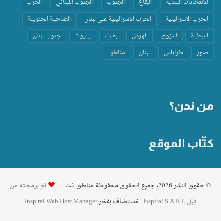
الانتخابات البلدية
البقاع
الجنوب
الجنوب اللبناني
الحرب
الحرب الاسرائيلية
الحرب الاسرائيلية على لبنان
الضاحية الجنوبية
النبطية
النزوح
الهرمل
بعلبك
بيروت
جنوب لبنان
صور
طرابلس
لبنان
مناطق
من نحن؟
كتّاب الموقع
© حقوق النشر 2026، جميع الحقوق محفوظة مناطق .نت |
تم برمجته من
قِبل Inspiral S.A.R.L
| مُستضاف بفخر
Inspiral Web Host Manager