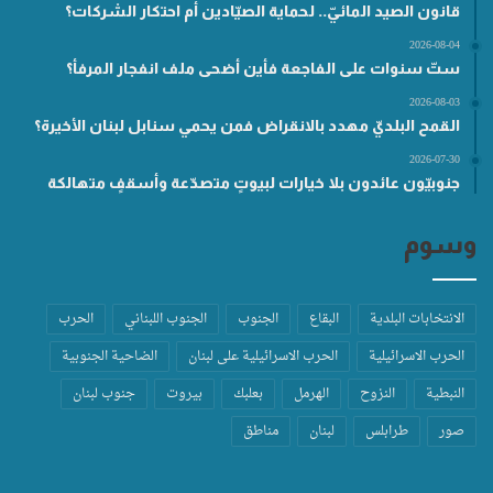
قانون الصيد المائيّ.. لحماية الصيّادين أم احتكار الشركات؟
2026-08-04
ستّ سنوات على الفاجعة فأين أضحى ملف انفجار المرفأ؟
2026-08-03
القمح البلديّ مهدد بالانقراض فمن يحمي سنابل لبنان الأخيرة؟
2026-07-30
جنوبيّون عائدون بلا خيارات لبيوتٍ متصدّعة وأسقفٍ متهالكة
وسوم
الانتخابات البلدية
البقاع
الجنوب
الجنوب اللبناني
الحرب
الحرب الاسرائيلية
الحرب الاسرائيلية على لبنان
الضاحية الجنوبية
النبطية
النزوح
الهرمل
بعلبك
بيروت
جنوب لبنان
صور
طرابلس
لبنان
مناطق