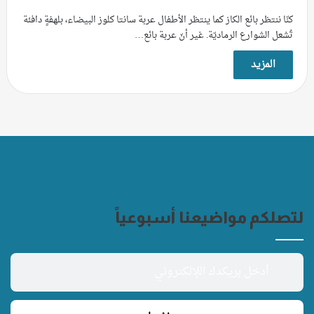
كنّا ننتظر بائع الكاز كما ينتظر الأطفال عربة سانتا كلوز البيضاء، بلهفةٍ دافئة
تُشعل الشوارع الرماديّة. غير أنّ عربة بائع…
المزيد
لتصلكم مواضيعنا أسبوعياً