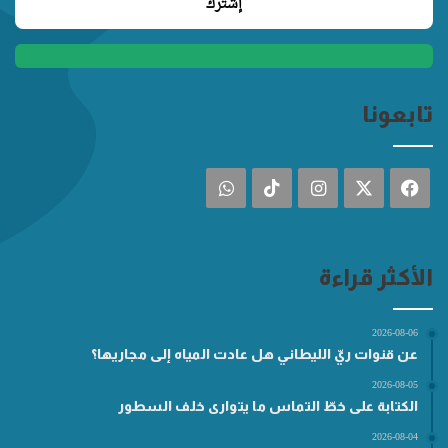
تابعونا
فيسبوك
‫X
انستقرام
‫TikTok
واتساب
الأكثر قراءة
2026-08-06
عن قنوات ريّ الليطاني هل عادت المياه إلى مجاريها؟
2026-08-05
الكتابة على خطّ التماس ما يتوارى خلف السطور
2026-08-04