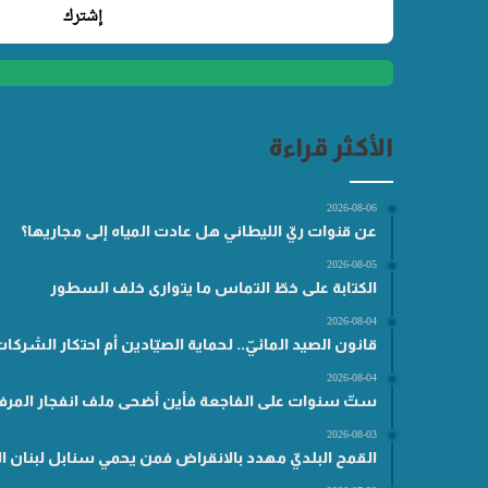
الأكثر قراءة
2026-08-06
عن قنوات ريّ الليطاني هل عادت المياه إلى مجاريها؟
2026-08-05
الكتابة على خطّ التماس ما يتوارى خلف السطور
2026-08-04
قانون الصيد المائيّ.. لحماية الصيّادين أم احتكار الشركا
2026-08-04
ستّ سنوات على الفاجعة فأين أضحى ملف انفجار المرفأ
2026-08-03
القمح البلديّ مهدد بالانقراض فمن يحمي سنابل لبنان ال