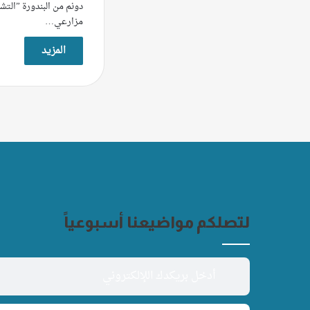
دونم من البندورة ”التش
مزارعي…
المزيد
لتصلكم مواضيعنا أسبوعياً