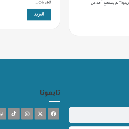
الضربات…
رينيّة“ لم يستطع أحد من
المزيد
تابعونا
فيسبوك
‫X
انستقرام
TikTok