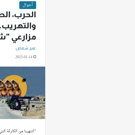
أحوال
الحرب، ا
والتهريب.
مزارعي “ش
عبير شمص
2025-01-14