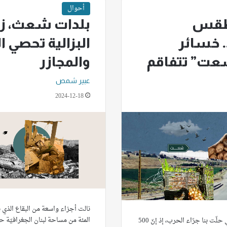
أحوال
لطقس
بلدات شعث، زب
. خسائر
البزالية تحصي ا
عت” تتفاقم
والمجازر
عبير شمص
2024-12-18
المئة من مساحة لبنان الجغرافيّة ح
”انتهينا من الكارثة التي حلّت بنا جرّاء الحرب، إذ إنّ 500