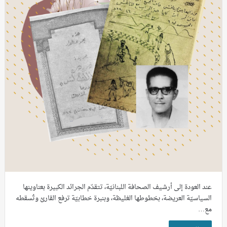
عند العودة إلى أرشيف الصحافة اللبنانيّة، تتقدّم الجرائد الكبيرة بعناوينها
السياسيّة العريضة، بخطوطها الغليظة، وبنبرة خطابيّة ترفع القارئ وتُسقطه
مع…