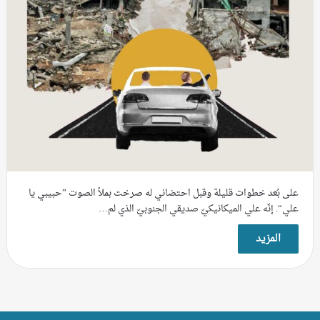
على بُعد خطوات قليلة وقبل احتضاني له صرخت بملأ الصوت ”حبيبي يا
علي“. إنّه علي الميكانيكيّ صديقي الجنوبيّ الذي لم…
المزيد