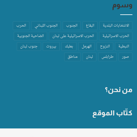
وسوم
الانتخابات البلدية
البقاع
الجنوب
الجنوب اللبناني
الحرب
الحرب الاسرائيلية
الحرب الاسرائيلية على لبنان
الضاحية الجنوبية
النبطية
النزوح
الهرمل
بعلبك
بيروت
جنوب لبنان
صور
طرابلس
لبنان
مناطق
من نحن؟
كتّاب الموقع