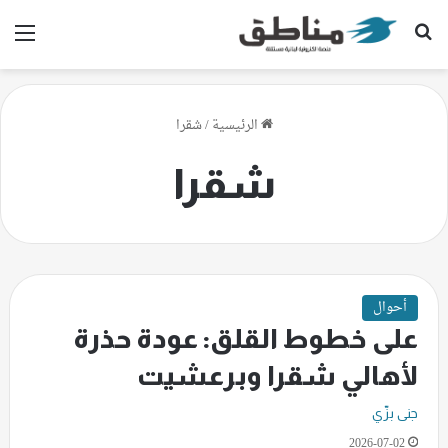
بحث عن
الق
الرئيسية
/
شقرا
شقرا
أحوال
على خطوط القلق: عودة حذرة
لأهالي شقرا وبرعشيت
جنى بزّي
2026-07-02