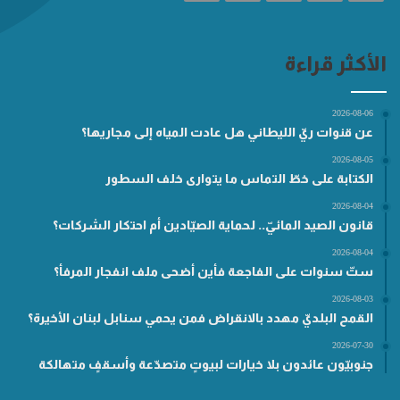
الأكثر قراءة
2026-08-06
عن قنوات ريّ الليطاني هل عادت المياه إلى مجاريها؟
2026-08-05
الكتابة على خطّ التماس ما يتوارى خلف السطور
2026-08-04
قانون الصيد المائيّ.. لحماية الصيّادين أم احتكار الشركات؟
2026-08-04
ستّ سنوات على الفاجعة فأين أضحى ملف انفجار المرفأ؟
2026-08-03
القمح البلديّ مهدد بالانقراض فمن يحمي سنابل لبنان الأخيرة؟
2026-07-30
جنوبيّون عائدون بلا خيارات لبيوتٍ متصدّعة وأسقفٍ متهالكة