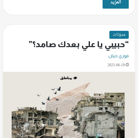
المزيد
مدوّنات
“حبيبي يا علي بعدك صامد؟”
فوزي ذبيان
2025-06-19