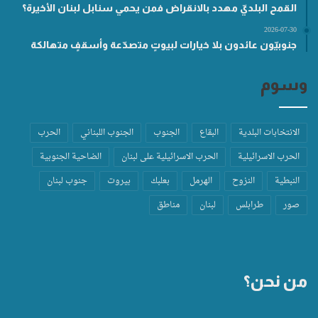
القمح البلديّ مهدد بالانقراض فمن يحمي سنابل لبنان الأخيرة؟
2026-07-30
جنوبيّون عائدون بلا خيارات لبيوتٍ متصدّعة وأسقفٍ متهالكة
وسوم
الانتخابات البلدية
البقاع
الجنوب
الجنوب اللبناني
الحرب
الحرب الاسرائيلية
الحرب الاسرائيلية على لبنان
الضاحية الجنوبية
النبطية
النزوح
الهرمل
بعلبك
بيروت
جنوب لبنان
صور
طرابلس
لبنان
مناطق
من نحن؟