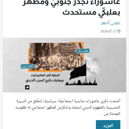
عاشوراء تجذّر جنوبيّ ومظهر
بعلبكيّ مستحدث
صبحي أمهز
2024-07-17
أضحت ذكرى عاشوراء، مناسبة اجتماعيّة- سياسيّة، تنطلق من السيرة
الحسينيّة بالمفهوم الدينيّ لتتمدّد وتتكرّس كمظهر اجتماعيّ له طقوسه
الممتدّة من…
المزيد