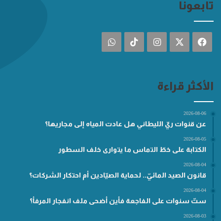
تابعونا
فيسبوك
‫X
انستقرام
‫TikTok
واتساب
الأكثر قراءة
2026-08-06
عن قنوات ريّ الليطاني هل عادت المياه إلى مجاريها؟
2026-08-05
الكتابة على خطّ التماس ما يتوارى خلف السطور
2026-08-04
قانون الصيد المائيّ.. لحماية الصيّادين أم احتكار الشركات؟
2026-08-04
ستّ سنوات على الفاجعة فأين أضحى ملف انفجار المرفأ؟
2026-08-03