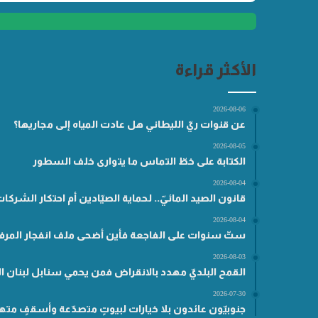
الأكثر قراءة
2026-08-06
عن قنوات ريّ الليطاني هل عادت المياه إلى مجاريها؟
2026-08-05
الكتابة على خطّ التماس ما يتوارى خلف السطور
2026-08-04
قانون الصيد المائيّ.. لحماية الصيّادين أم احتكار الشركا
2026-08-04
ستّ سنوات على الفاجعة فأين أضحى ملف انفجار المرفأ
2026-08-03
القمح البلديّ مهدد بالانقراض فمن يحمي سنابل لبنان ال
2026-07-30
جنوبيّون عائدون بلا خيارات لبيوتٍ متصدّعة وأسقفٍ مته