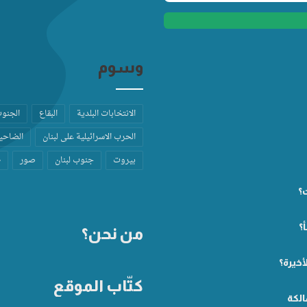
وسوم
الانتخابات البلدية
البقاع
الجنو
الحرب الاسرائيلية على لبنان
الضاحية
بيروت
جنوب لبنان
صور
ط
ت؟
؟
من نحن؟
أخيرة؟
كتّاب الموقع
الكة