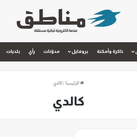
ذاكرة وأمكنة
بروفايل
مدوّنات
رأي
بلديات
الرئيسية
/
كالدي
كالدي