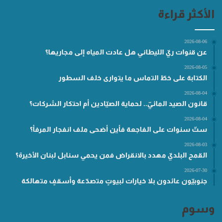
الأكثر قراءة
2026-08-06
عن قنوات ريّ الليطاني هل عادت المياه إلى مجاريها؟
2026-08-05
الكتابة على خطّ التماس ما يتوارى خلف السطور
2026-08-04
قانون الصيد المائيّ.. لحماية الصيّادين أم احتكار الشركات؟
2026-08-04
ستّ سنوات على الفاجعة فأين أضحى ملف انفجار المرفأ؟
2026-08-03
القمح البلديّ مهدد بالانقراض فمن يحمي سنابل لبنان الأخيرة؟
2026-07-30
جنوبيّون عائدون بلا خيارات لبيوتٍ متصدّعة وأسقفٍ متهالكة
وسوم