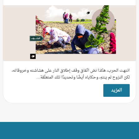
انتهت الحرب، هكذا نصّ اتّفاق وقف إطلاق النار على هشاشته وخروقاته،
لكنّ النزوح لم ينتهِ، وحكاياه أيضًا وتحديدًا تلك المتعلّقة…
المزيد