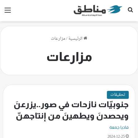
بحث عن
الق
الرئيسية
/
مزارعات
مزارعات
تحقيقات
جنوبيّات نازحات في صور..يزرعنَ
ويحصدنَ ويطهينَ من إنتاجهنّ
فاديا جمعة
2024-12-25