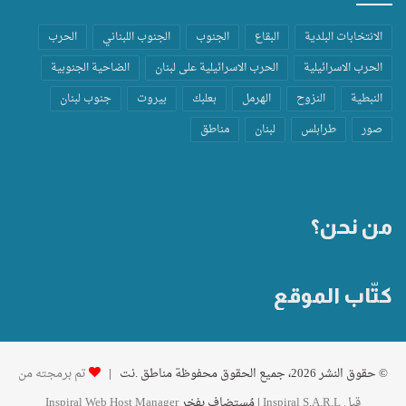
الانتخابات البلدية
البقاع
الجنوب
الجنوب اللبناني
الحرب
الحرب الاسرائيلية
الحرب الاسرائيلية على لبنان
الضاحية الجنوبية
النبطية
النزوح
الهرمل
بعلبك
بيروت
جنوب لبنان
صور
طرابلس
لبنان
مناطق
من نحن؟
كتّاب الموقع
© حقوق النشر 2026، جميع الحقوق محفوظة مناطق .نت |
تم برمجته من
قِبل Inspiral S.A.R.L
| مُستضاف بفخر
Inspiral Web Host Manager