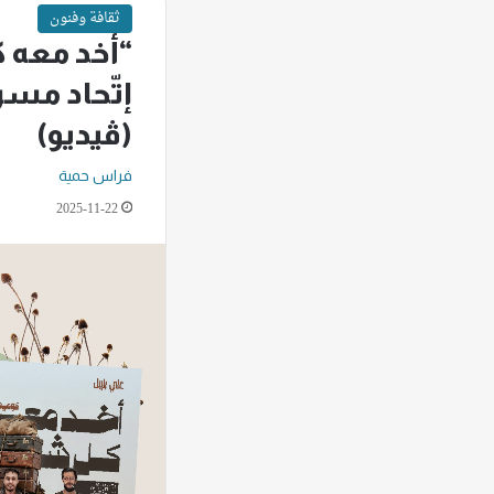
ثقافة وفنون
“أخد معه ك
إتّحاد مس
(ڤيديو)
فراس حمية
2025-11-22