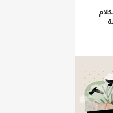
لام
ة