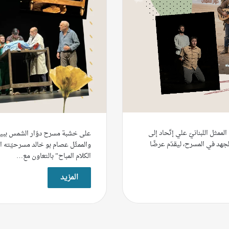
لممثل اللبنانيّ علي إتّحاد إلى
على خشبة مسرح دوّار الشمس ببير
لجهد في المسرح، ليقدّم عرضًا
والممثّل عصام بو خالد مسرحيّته
الكلام المباح” بالتعاون مع…
المزيد