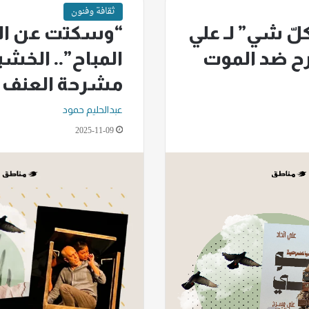
ثقافة وفنون
لّ شي” لـ علي
“وسكتت عن الك
رح ضد الموت
المباح”.. الخشب
مشرحة العنف
عبدالحليم حمود
2025-11-09