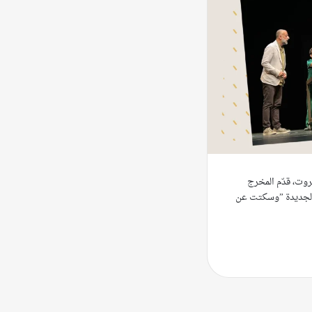
وت، قدّم المخرج
 الجديدة ”وسكتت عن