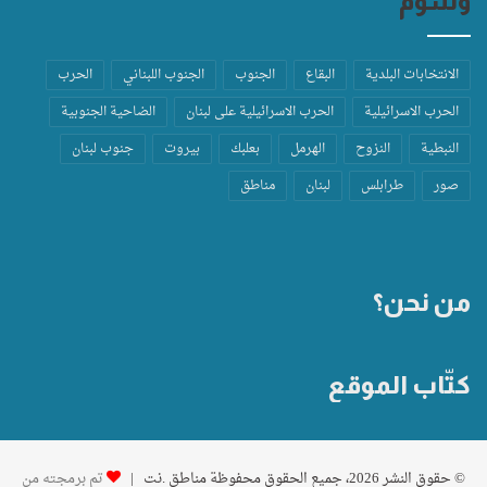
وسوم
الانتخابات البلدية
البقاع
الجنوب
الجنوب اللبناني
الحرب
الحرب الاسرائيلية
الحرب الاسرائيلية على لبنان
الضاحية الجنوبية
النبطية
النزوح
الهرمل
بعلبك
بيروت
جنوب لبنان
صور
طرابلس
لبنان
مناطق
من نحن؟
كتّاب الموقع
© حقوق النشر 2026، جميع الحقوق محفوظة مناطق .نت |
تم برمجته من