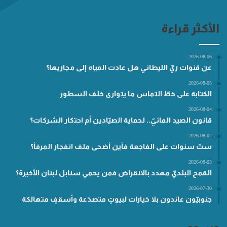
الأكثر قراءة
2026-08-06
عن قنوات ريّ الليطاني هل عادت المياه إلى مجاريها؟
2026-08-05
الكتابة على خطّ التماس ما يتوارى خلف السطور
2026-08-04
قانون الصيد المائيّ.. لحماية الصيّادين أم احتكار الشركات؟
2026-08-04
ستّ سنوات على الفاجعة فأين أضحى ملف انفجار المرفأ؟
2026-08-03
القمح البلديّ مهدد بالانقراض فمن يحمي سنابل لبنان الأخيرة؟
2026-07-30
جنوبيّون عائدون بلا خيارات لبيوتٍ متصدّعة وأسقفٍ متهالكة