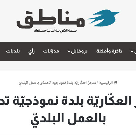
ذاكرة وأمكنة
بروفايل
مدوّنات
رأي
بلديات
الرئيسية
/
منجز العكّاريّة بلدة نموذجيّة تحتذى بالعمل البلديّ
العكّاريّة بلدة نموذجيّة ت
بالعمل البلديّ