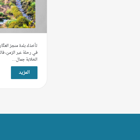
تأخذك بلدة منجز العكّاري
في رحلة عبر الزمن، فال
الخلابة جمال…
المزيد