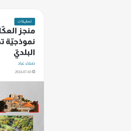
تحقيقات
منجز العكّار
نموذجيّة ت
البلديّ
صفاء عياد
2024-07-03