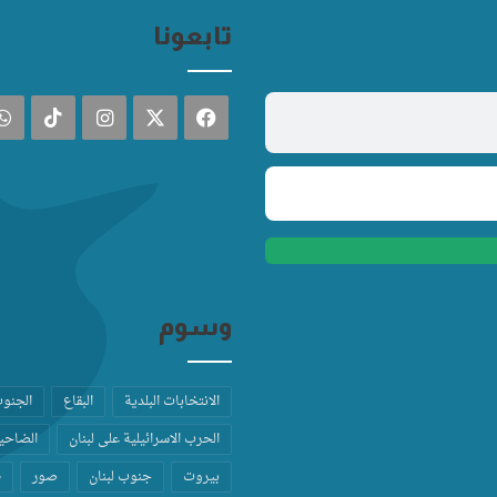
تابعونا
فيسبوك
‫X
انستقرام
TikTok
وسوم
الانتخابات البلدية
البقاع
الجنو
الحرب الاسرائيلية على لبنان
الضاحية
بيروت
جنوب لبنان
صور
ط